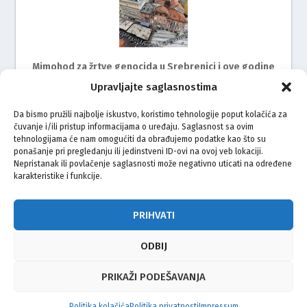
Mimohod za žrtve genocida u Srebrenici i ove godine
na ulicama Rijeke
Upravljajte saglasnostima
Da bismo pružili najbolje iskustvo, koristimo tehnologije poput kolačića za
čuvanje i/ili pristup informacijama o uređaju. Saglasnost sa ovim
tehnologijama će nam omogućiti da obrađujemo podatke kao što su
ponašanje pri pregledanju ili jedinstveni ID-ovi na ovoj veb lokaciji.
Nepristanak ili povlačenje saglasnosti može negativno uticati na određene
karakteristike i funkcije.
Zagreb ispratio bicikliste na put do Srebrenice
PRIHVATI
ODBIJ
© Vijeće bošnjačke nacionalne manjine Grada Zagreba 2026
PRIKAŽI PODEŠAVANJA
Impressum
Kontakt
Politika privatnosti
Uvjeti korištenja
Politika kolačića
Politika privatnosti
Impressum