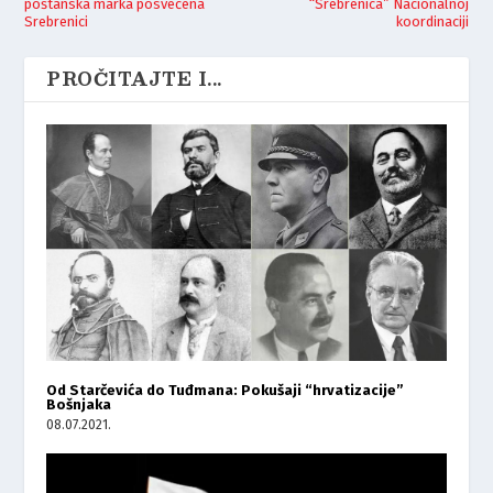
poštanska marka posvećena
“Srebrenica” Nacionalnoj
Srebrenici
koordinaciji
PROČITAJTE I...
Od Starčevića do Tuđmana: Pokušaji “hrvatizacije”
Bošnjaka
08.07.2021.