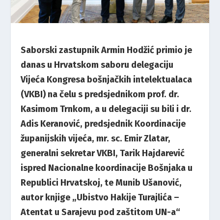
Saborski zastupnik Armin Hodžić primio je
danas u Hrvatskom saboru delegaciju
Vijeća Kongresa bošnjačkih intelektualaca
(VKBI) na čelu s predsjednikom prof. dr.
Kasimom Trnkom, a u delegaciji su bili i dr.
Adis Keranović, predsjednik Koordinacije
županijskih vijeća, mr. sc. Emir Zlatar,
generalni sekretar VKBI, Tarik Hajdarević
ispred Nacionalne koordinacije Bošnjaka u
Republici Hrvatskoj, te Munib Ušanović,
autor knjige „Ubistvo Hakije Turajlića –
Atentat u Sarajevu pod zaštitom UN-a“