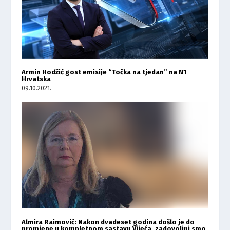
Armin Hodžić gost emisije “Točka na tjedan” na N1
Hrvatska
09.10.2021.
Almira Raimović: Nakon dvadeset godina došlo je do
promjene u kompletnom sastavu Vijeća, zadovoljni smo