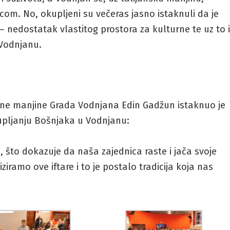
om. No, okupljeni su večeras jasno istaknuli da je
i – nedostatak vlastitog prostora za kulturne te uz to 
 Vodnjanu.
lne manjine Grada Vodnjana Edin Gadžun istaknuo je
kupljanju Bošnjaka u Vodnjanu:
e, što dokazuje da naša zajednica raste i jača svoje
ziramo ove iftare i to je postalo tradicija koja nas