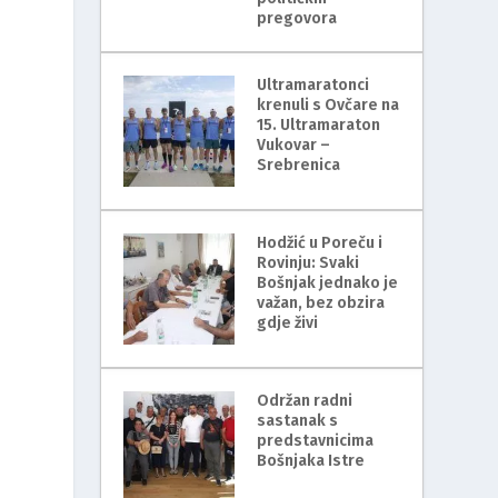
pregovora
i
Ultramaratonci
krenuli s Ovčare na
15. Ultramaraton
Vukovar –
Srebrenica
Hodžić u Poreču i
Rovinju: Svaki
Bošnjak jednako je
važan, bez obzira
gdje živi
Održan radni
sastanak s
predstavnicima
Bošnjaka Istre