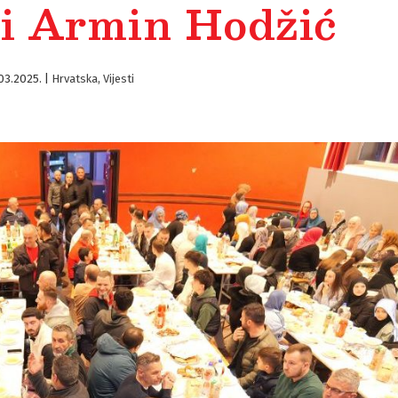
 i Armin Hodžić
.03.2025.
|
Hrvatska
,
Vijesti