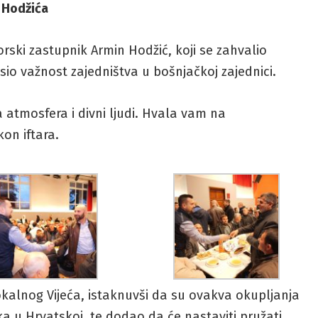
 Hodžića
orski zastupnik Armin Hodžić, koji se zahvalio
o važnost zajedništva u bošnjačkoj zajednici.
a atmosfera i divni ljudi. Hvala vam na
on iftara.
kalnog Vijeća, istaknuvši da su ovakva okupljanja
ka u Hrvatskoj, te dodao da će nastaviti pružati