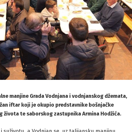
nalne manjine Grada Vodnjana i vodnjanskog džemata,
an iftar koji je okupio predstavnike bošnjačke
kog života te saborskog zastupnika Armina Hodžića.
 i suživotu, a Vodnjan se, uz talijansku manjinu,