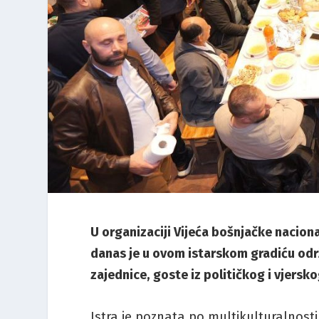
U organizaciji Vijeća bošnjačke nacio
danas je u ovom istarskom gradiću održ
zajednice, goste iz političkog i vjers
Istra je poznata po multikulturalnosti