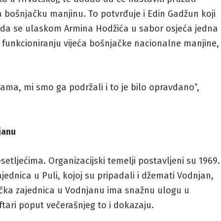
a bošnjačku manjinu. To potvrđuje i Edin Gadžun koji
, a da se ulaskom Armina Hodžića u sabor osjeća jedna
o funkcioniranju vijeća bošnjačke nacionalne manjine,
nama, mi smo ga podržali i to je bilo opravdano”,
janu
setljećima. Organizacijski temelji postavljeni su 1969.
ednica u Puli, kojoj su pripadali i džemati Vodnjan,
ačka zajednica u Vodnjanu ima snažnu ulogu u
ftari poput večerašnjeg to i dokazaju.