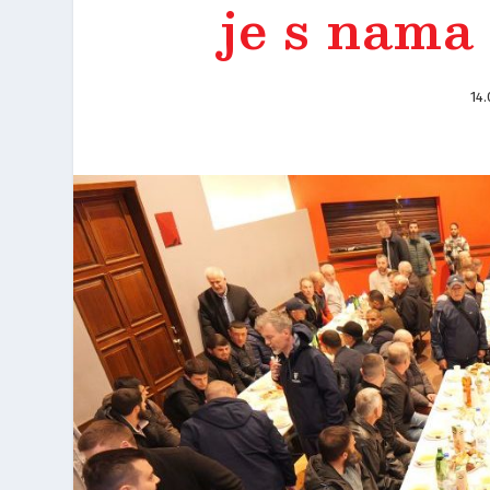
je s nama
14