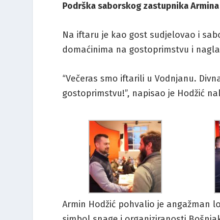
Podrška saborskog zastupnika Armina
Na iftaru je kao gost sudjelovao i sab
domaćinima na gostoprimstvu i naglasi
“Večeras smo iftarili u Vodnjanu. Divn
gostoprimstvu!”, napisao je Hodžić nak
Armin Hodžić pohvalio je angažman lo
simbol snage i organiziranosti Bošnja