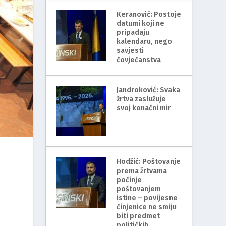
Keranović: Postoje
datumi koji ne
pripadaju
kalendaru, nego
savjesti
čovječanstva
Jandroković: Svaka
žrtva zaslužuje
svoj konačni mir
Hodžić: Poštovanje
prema žrtvama
počinje
poštovanjem
istine – povijesne
činjenice ne smiju
biti predmet
političkih