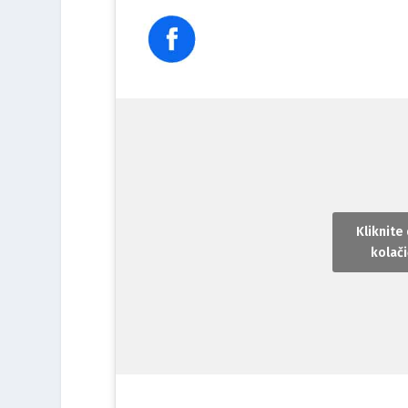
Kliknite
kolači