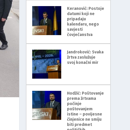
Keranović: Postoje
datumi koji ne
pripadaju
kalendaru, nego
savjesti
čovječanstva
Jandroković: Svaka
žrtva zaslužuje
svoj konačni mir
Hodžić: Poštovanje
prema žrtvama
počinje
poštovanjem
istine – povijesne
činjenice ne smiju
biti predmet
političkih