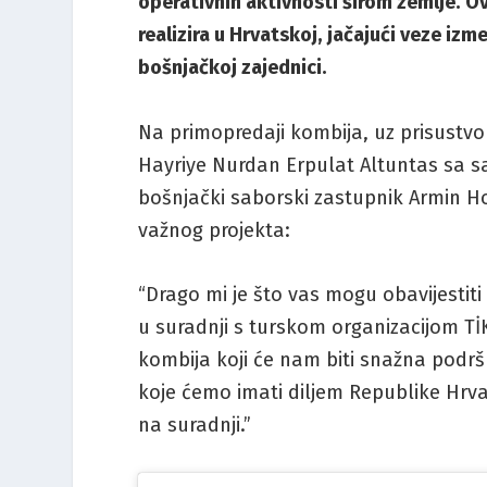
operativnih aktivnosti širom zemlje. O
realizira u Hrvatskoj, jačajući veze iz
bošnjačkoj zajednici.
Na primopredaji kombija, uz prisustvo
Hayriye Nurdan Erpulat Altuntas sa sa
bošnjački saborski zastupnik Armin Hod
važnog projekta:
“Drago mi je što vas mogu obavijestiti
u suradnji s turskom organizacijom TİK
kombija koji će nam biti snažna podr
koje ćemo imati diljem Republike Hrv
na suradnji.”