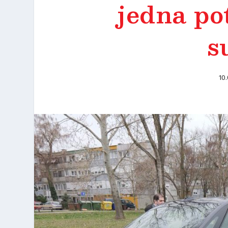
jedna po
s
10.