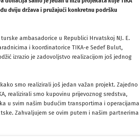
va donacija samo je jedan u nizu projekata koje TİKA
među dviju država i pružajući konkretnu podršku
 turske ambasadorice u Republici Hrvatskoj NJ. E.
radnicima i koordinatorice TIKA-e Sedef Bulut,
žić izrazio je zadovoljstvo realizacijom još jednog
 kako smo realizirali još jedan važan projekt. Zajedno
A, realizirali smo kupovinu prijevoznog sredstva,
ška u svim našim budućim transportima i operacijama
atske. Zahvaljujem se ovim putem i našim partnerima