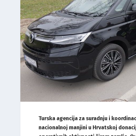
Turska agencija za suradnju i koordina
nacionalnoj manjini u Hrvatskoj donacij