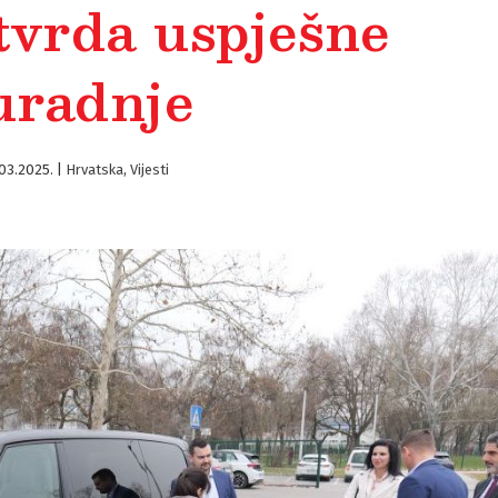
tvrda uspješne
uradnje
03.2025.
|
Hrvatska
,
Vijesti