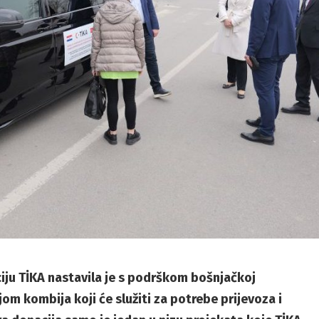
ciju TİKA nastavila je s podrškom bošnjačkoj
om kombija koji će služiti za potrebe prijevoza i