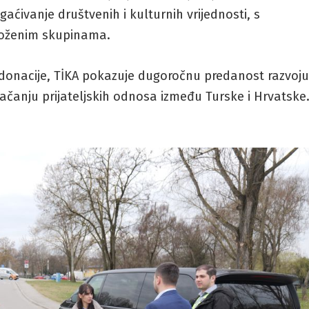
aćivanje društvenih i kulturnih vrijednosti, s
oženim skupinama.
donacije, TİKA pokazuje dugoročnu predanost razvoj
 jačanju prijateljskih odnosa između Turske i Hrvatske