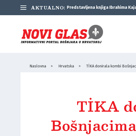
AKTUALNO:
Predstavljena knjiga Ibrahima Kaj
Naslovna
>
Hrvatska
>
TİKA donirala kombi Bošnjac
TİKA do
Bošnjacima