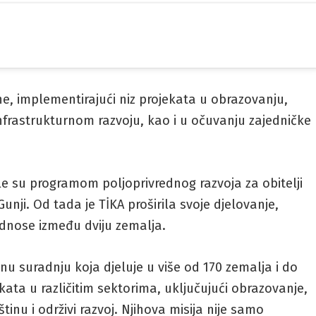
ne, implementirajući niz projekata u obrazovanju,
 infrastrukturnom razvoju, kao i u očuvanju zajedničke
le su programom poljoprivrednog razvoja za obitelji
ji. Od tada je TİKA proširila svoje djelovanje,
odnose između dviju zemalja.
jnu suradnju koja djeluje u više od 170 zemalja i do
ekata u različitim sektorima, uključujući obrazovanje,
inu i održivi razvoj. Njihova misija nije samo