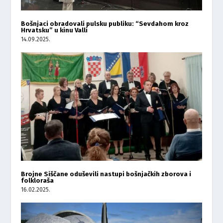
Bošnjaci obradovali pulsku publiku: “Sevdahom kroz
Hrvatsku” u kinu Valli
14.09.2025.
Brojne Siščane oduševili nastupi bošnjačkih zborova i
folkloraša
16.02.2025.