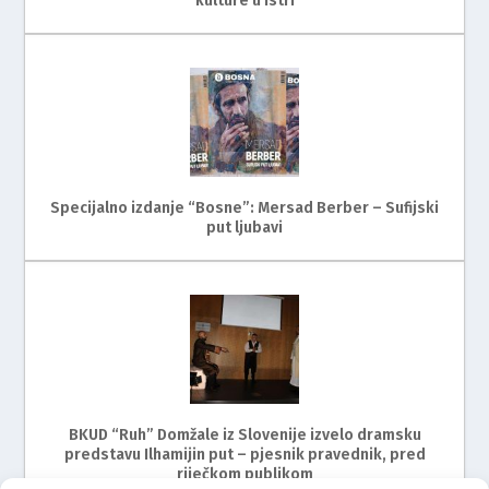
kulture u Istri
Specijalno izdanje “Bosne”: Mersad Berber – Sufijski
put ljubavi
BKUD “Ruh” Domžale iz Slovenije izvelo dramsku
predstavu Ilhamijin put – pjesnik pravednik, pred
riječkom publikom