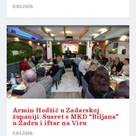
6.03.2026.
Armin Hodžić u Zadarskoj
županiji: Susret s MKD “Biljana”
u Zadru i iftar na Viru
5.03.2026.