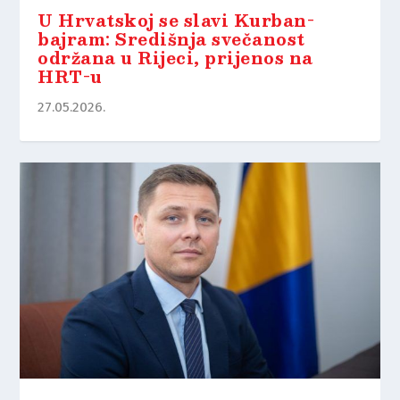
U Hrvatskoj se slavi Kurban-
bajram: Središnja svečanost
održana u Rijeci, prijenos na
HRT-u
27.05.2026.