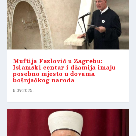
Muftija Fazlović u Zagrebu:
Islamski centar i džamija imaju
posebno mjesto u dovama
bošnjačkog naroda
6.09.2025.