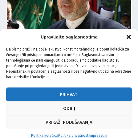
Upravljajte saglasnostima
Muftija Adilović: Ako je stijena
pukla pred iskrenom dovom, past
Da bismo pružili najbolje iskustvo, koristimo tehnologije poput kolačića za
će i sile zla pred našom vjerom
čuvanje i/ili pristup informacijama o uređaju. Saglasnost sa ovim
tehnologijama će nam omogućiti da obrađujemo podatke kao što su
ponašanje pri pregledanju ili jedinstveni ID-ovi na ovoj veb lokaciji.
29.06.2025.
Nepristanak ili povlačenje saglasnosti može negativno uticati na određene
karakteristike i funkcije.
1
2
3
...
10
PRIHVATI
ODBIJ
© Vijeće bošnjačke nacionalne manjine Grada Zagreba 2026
PRIKAŽI PODEŠAVANJA
Impressum
Kontakt
Politika privatnosti
Uvjeti korištenja
Politika kolačića
Politika privatnosti
Impressum