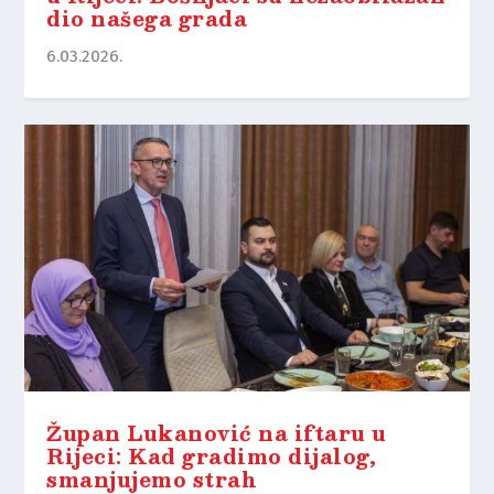
dio našega grada
6.03.2026.
Župan Lukanović na iftaru u
Rijeci: Kad gradimo dijalog,
smanjujemo strah