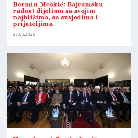
Bermin Meškić: Bajramsku
radost dijelimo sa svojim
najbližima, sa susjedima i
prijateljima
27.05.2026.