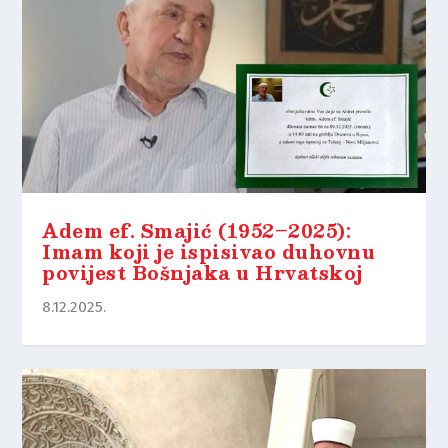
Adem ef. Smajić (1952–2025):
Imam koji je ispisivao duhovnu
povijest Bošnjaka u Hrvatskoj
8.12.2025.