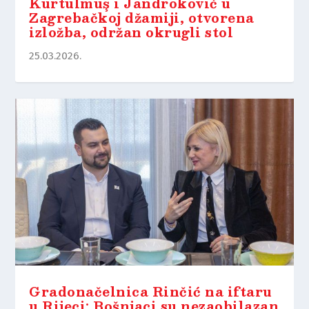
Kurtulmuş i Jandroković u
Zagrebačkoj džamiji, otvorena
izložba, održan okrugli stol
25.03.2026.
Gradonačelnica Rinčić na iftaru
u Rijeci: Bošnjaci su nezaobilazan