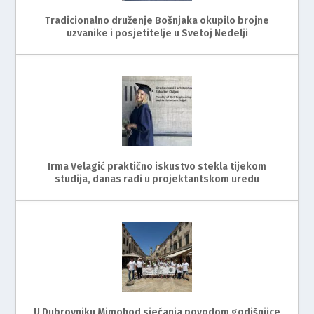
Tradicionalno druženje Bošnjaka okupilo brojne
uzvanike i posjetitelje u Svetoj Nedelji
Irma Velagić praktično iskustvo stekla tijekom
studija, danas radi u projektantskom uredu
U Dubrovniku Mimohod sjećanja povodom godišnjice