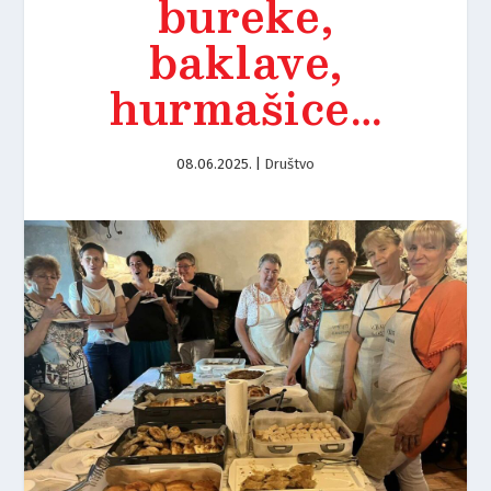
bureke,
baklave,
hurmašice…
08.06.2025.
|
Društvo