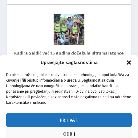
Kadira Sejdić već 15 godina dočekuje ultramaratonce
Upravljajte saglasnostima
Da bismo pružili najbolje iskustvo, koristimo tehnologije poput kolačića za
čuvanje i/ili pristup informacijama o uređaju. Saglasnost sa ovim
tehnologijama će nam omogućiti da obrađujemo podatke kao što su
ponašanje pri pregledanju ili jedinstveni ID-ovi na ovoj veb lokaciji.
Nepristanak ili povlačenje saglasnosti može negativno uticati na određene
karakteristike i funkcije.
Mimohod za žrtve genocida u Srebrenici i ove godine
na ulicama Rijeke
PRIHVATI
ODBIJ