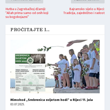
Hutba u Zagrebačkoj džamiji:
Bajramsko sijelo u Rijeci:
“Allah prima samo od onih koji
Tradicija, zajedništvo i radost
su bogobojazni”
PROČITAJTE I...
Mimohod „Srebrenica svijetom hodi“ u Rijeci 11. jula
03.07.2025.