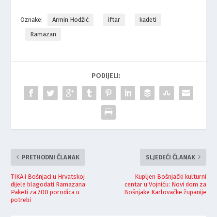
Oznake:
Armin Hodžić
iftar
kadeti
Ramazan
PODIJELI:
PRETHODNI ČLANAK
SLJEDEĆI ČLANAK
TIKA i Bošnjaci u Hrvatskoj
Kupljen Bošnjački kulturni
dijele blagodati Ramazana:
centar u Vojniću: Novi dom za
Paketi za 700 porodica u
Bošnjake Karlovačke županije
potrebi