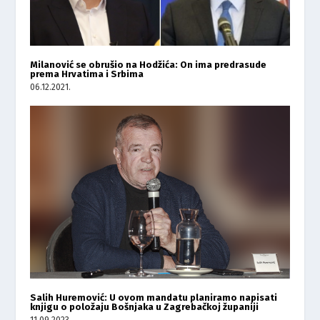
Milanović se obrušio na Hodžića: On ima predrasude
prema Hrvatima i Srbima
06.12.2021.
Salih Huremović: U ovom mandatu planiramo napisati
knjigu o položaju Bošnjaka u Zagrebačkoj županiji
11.09.2023.