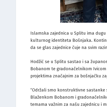
Islamska zajednica u Splitu ima dugu t
kulturnog identiteta Bošnjaka. Kontin
da se glas zajednice čuje na svim razi
Hodžić se u Splitu sastao i sa župan
Bobanom te gradonačelnikom Ivicom Pul
projektima značajnim za bošnjačku za
“Održali smo konstruktivne sastanke
Blaženkom Bobanom i gradonačelniko
temama važnim za našu zajednicu i m