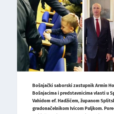
Bošnjački saborski zastupnik Armin Hod
Bošnjacima i predstavnicima vlasti u S
Vahidom ef. Hadžićem, županom Split
gradonačelnikom Ivicom Puljkom. Pored