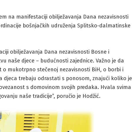
jem na manifestaciji obilježavanja Dana nezavisnosti
rdinacije bošnjačkih udruženja Splitsko-dalmatinske
taciji obilježavanja Dana nezavisnosti Bosne i
vu naše djece – budućnosti zajednice. Važno je da
 o mukotrpno stečenoj nezavisnosti BiH, o borbi i
aša djeca trebaju odrastati s ponosom, znajući koliko j
i povezanost s domovinom svojih predaka. Hvala svima
ovanju naše tradicije”, poručio je Hodžić.