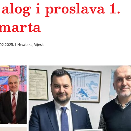
jalog i proslava 1.
marta
02.2025.
|
Hrvatska
,
Vijesti