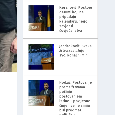
Keranović: Postoje
datumi koji ne
pripadaju
kalendaru, nego
savjesti
čovječanstva
Jandroković: Svaka
žrtva zaslužuje
svoj konačni mir
Hodžić: Poštovanje
prema žrtvama
počinje
poštovanjem
istine – povijesne
činjenice ne smiju
biti predmet
političkih