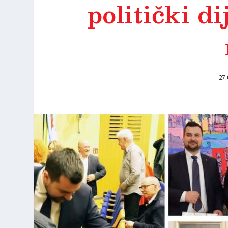
politički di
27.