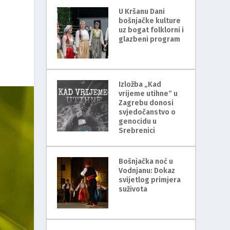
U Kršanu Dani
bošnjačke kulture
uz bogat folklorni i
glazbeni program
Izložba „Kad
vrijeme utihne“ u
Zagrebu donosi
svjedočanstvo o
genocidu u
Srebrenici
Bošnjačka noć u
Vodnjanu: Dokaz
svijetlog primjera
suživota