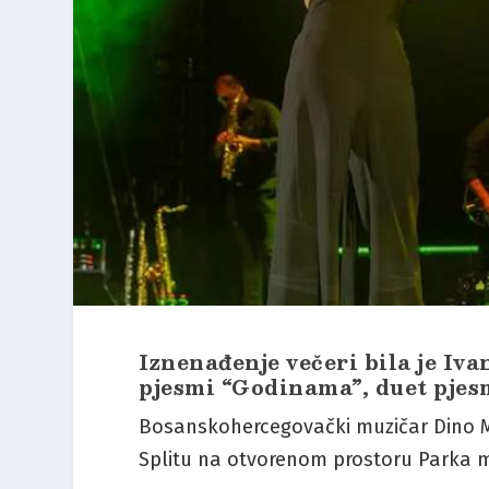
Iznenađenje večeri bila je Iva
pjesmi “Godinama”, duet pjesm
Bosanskohercegovački muzičar Dino Me
Splitu na otvorenom prostoru Parka m