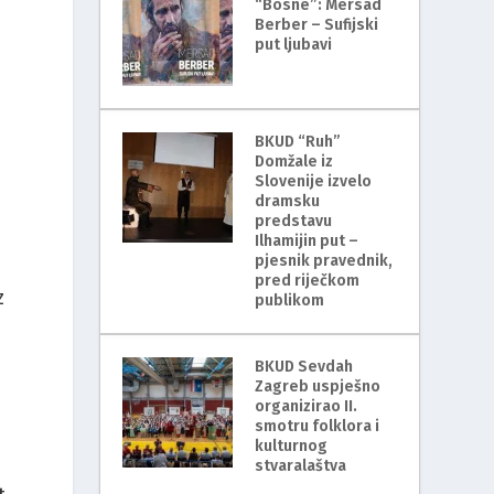
“Bosne”: Mersad
Berber – Sufijski
put ljubavi
BKUD “Ruh”
Domžale iz
Slovenije izvelo
dramsku
predstavu
Ilhamijin put –
pjesnik pravednik,
pred riječkom
z
publikom
BKUD Sevdah
Zagreb uspješno
organizirao II.
smotru folklora i
kulturnog
stvaralaštva