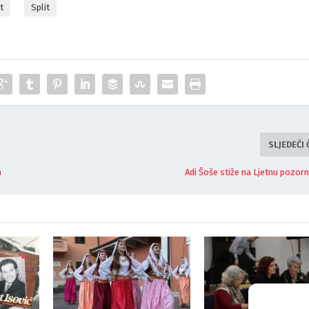
t
Split
SLJEDEĆI
a
Adi Šoše stiže na Ljetnu pozorni