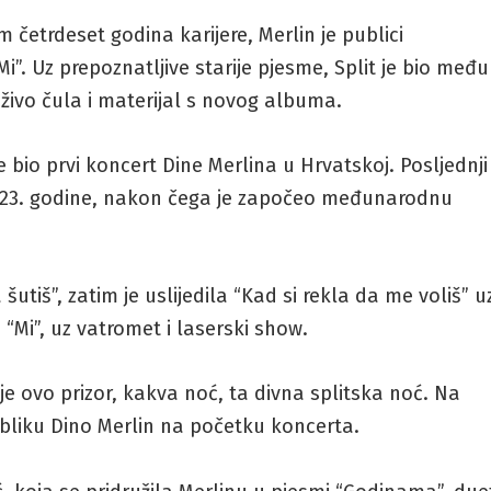
 četrdeset godina karijere, Merlin je publici
”. Uz prepoznatljive starije pjesme, Split je bio među
živo čula i materijal s novog albuma.
 bio prvi koncert Dine Merlina u Hrvatskoj. Posljednji
2023. godine, nakon čega je započeo međunarodnu
utiš”, zatim je uslijedila “Kad si rekla da me voliš” u
“Mi”, uz vatromet i laserski show.
v je ovo prizor, kakva noć, ta divna splitska noć. Na
publiku Dino Merlin na početku koncerta.