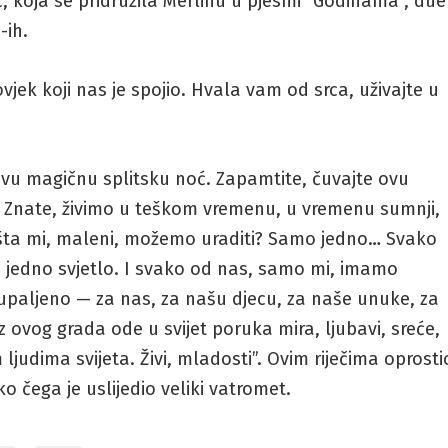
ć, koja se pridružila Merlinu u pjesmi “Godinama”, due
-ih.
jek koji nas je spojio. Hvala vam od srca, uživajte u
, ovu magičnu splitsku noć. Zapamtite, čuvajte ovu
je. Znate, živimo u teškom vremenu, u vremenu sumnji,
Ali šta mi, maleni, možemo uraditi? Samo jedno… Svako
 jedno svjetlo. I svako od nas, samo mi, imamo
o upaljeno — za nas, za našu djecu, za naše unuke, za
z ovog grada ode u svijet poruka mira, ljubavi, sreće,
 ljudima svijeta. Živi, mladosti”. Ovim riječima oprosti
o čega je uslijedio veliki vatromet.