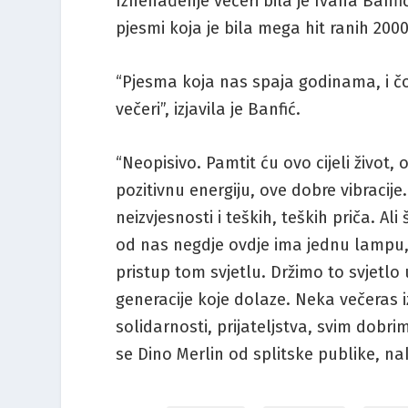
Iznenađenje večeri bila je Ivana Banfi
pjesmi koja je bila mega hit ranih 2000
“Pjesma koja nas spaja godinama, i čov
večeri”, izjavila je Banfić.
“Neopisivo. Pamtit ću ovo cijeli život
pozitivnu energiju, ove dobre vibraci
neizvjesnosti i teških, teških priča. 
od nas negdje ovdje ima jednu lampu,
pristup tom svjetlu. Držimo to svjetl
generacije koje dolaze. Neka večeras i
solidarnosti, prijateljstva, svim dobrim
se Dino Merlin od splitske publike, nak