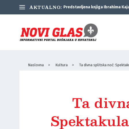
AKTUALNO:
Predstavljena knjiga Ibrahima Kaj
Naslovna
>
Kultura
>
Ta divna splitska noć: Spektak
Ta divna
Spektakula