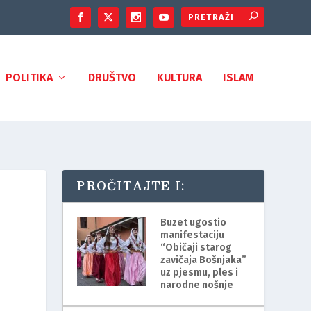
POLITIKA
DRUŠTVO
KULTURA
ISLAM
PROČITAJTE I:
Buzet ugostio
manifestaciju
“Običaji starog
zavičaja Bošnjaka”
uz pjesmu, ples i
narodne nošnje