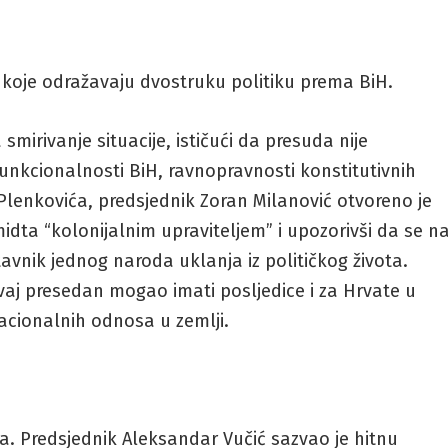
, koje odražavaju dvostruku politiku prema BiH.
smirivanje situacije, ističući da presuda nije
unkcionalnosti BiH, ravnopravnosti konstitutivnih
 Plenkovića, predsjednik Zoran Milanović otvoreno je
midta “kolonijalnim upraviteljem” i upozorivši da se n
avnik jednog naroda uklanja iz političkog života.
vaj presedan mogao imati posljedice i za Hrvate u
acionalnih odnosa u zemlji.
tna. Predsjednik Aleksandar Vučić sazvao je hitnu