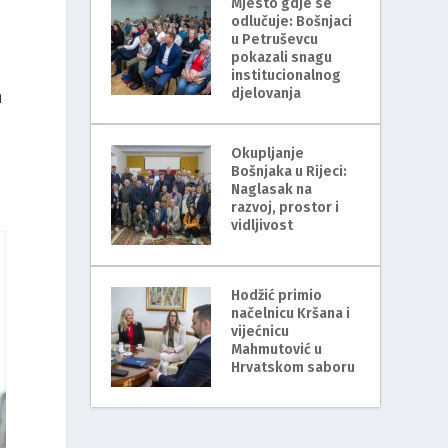
Mjesto gdje se
odlučuje: Bošnjaci
u Petruševcu
pokazali snagu
institucionalnog
djelovanja
n
Okupljanje
Bošnjaka u Rijeci:
Naglasak na
razvoj, prostor i
vidljivost
Hodžić primio
načelnicu Kršana i
vijećnicu
Mahmutović u
Hrvatskom saboru