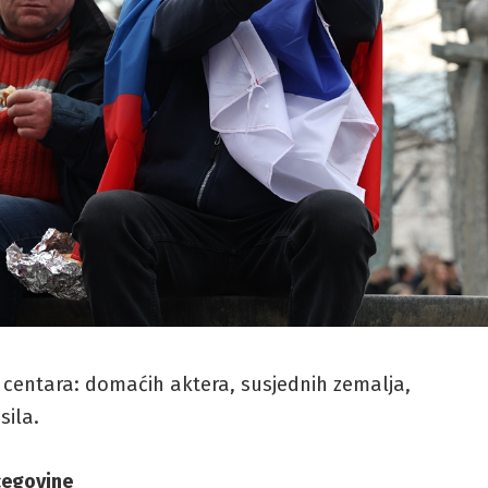
čkih centara: domaćih aktera, susjednih zemalja,
sila.
cegovine