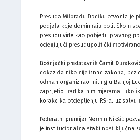
Presuda Miloradu Dodiku otvorila je pi
podjela koje dominiraju političkom sc
presudu vide kao pobjedu pravnog pore
ocjenjujući presudupolitički motivira
Bošnjački predstavnik Ćamil Duraković
dokaz da niko nije iznad zakona, bez o
odmah organizirao miting u Banjoj Luc
zaprijetio “radikalnim mjerama” ukol
korake ka otcjepljenju RS-a, uz salvu 
Federalni premijer Nermin Nikšić pozv
je institucionalna stabilnost ključna 