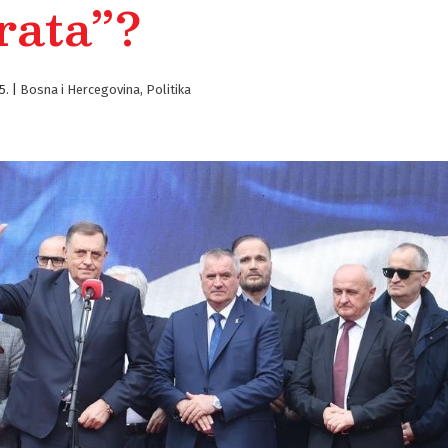
rata”?
5.
|
Bosna i Hercegovina
,
Politika