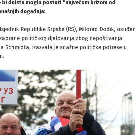
o bi doista moglo postati “najvećom krizom od
današnjih događaja:
sjednik Republike Srpske (RS), Milorad Dodik, osuđe
zabrane političkog djelovanja zbog nepoštivanja
a Schmidta, izazvala je snažne političke potrese u
u.