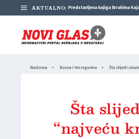
AKTUALNO:
Predstavljena knjiga Ibrahima Kaj
Naslovna
>
Bosna i Hercegovina
>
Šta slijedi i ula
Šta slije
“najveću k