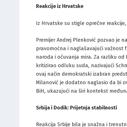
Reakcije iz Hrvatske
Iz Hrvatske su stigle oprečne reakcije
Premijer Andrej Plenković pozvao je na 
pravomoćna i naglašavajući važnost f
naroda i očuvanja mira. Za razliku od
kritizirao odluku suda, nazivajući Sch
ovaj način demokratski izabran predst
Milanović je dodatno naglasio da bi o
BiH, ukazujući na širi kontekst međun
Srbija i Dodik: Prijetnja stabilnosti
Reakcija Srbije bila je snažna i trenu