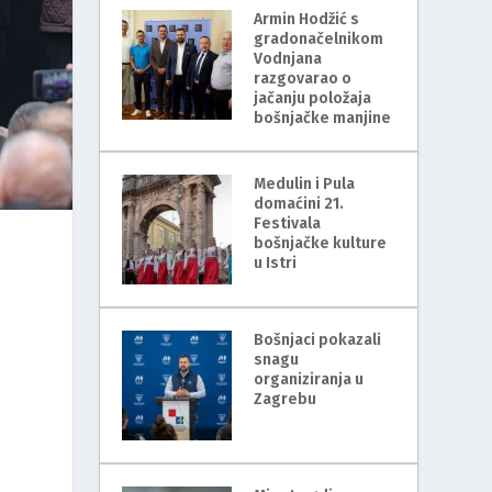
Armin Hodžić s
gradonačelnikom
Vodnjana
razgovarao o
jačanju položaja
bošnjačke manjine
Medulin i Pula
domaćini 21.
Festivala
bošnjačke kulture
u Istri
Bošnjaci pokazali
snagu
organiziranja u
Zagrebu