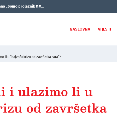
ana „Samo prolaznik &#...
NASLOVNA
VIJESTI
zimo li u “najveću krizu od završetka rata”?
di i ulazimo li u
rizu od završetka