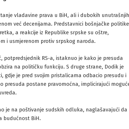
tanje vladavine prava u BiH, ali i dubokih unutrašnji
enom već decenijama. Predstavnici bošnjačke politik
tka, a reakcije iz Republike srpske su oštre,
nom i usmjerenom protiv srpskog naroda.
, potpredsjednik RS-a, istaknuo je kako je presuda
bzira na političku funkciju. S druge strane, Dodik je
i, gdje je pred svojim pristalicama odbacio presudu i
iko presuda postane pravomoćna, implicirajući moguć
uvreda.
ao je na poštivanje sudskih odluka, naglašavajući da
za budućnost BiH.