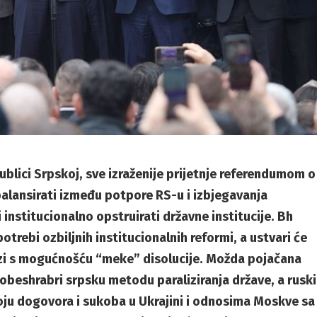
ublici Srpskoj, sve izraženije prijetnje referendumom o
balansirati između potpore RS-u i izbjegavanja
institucionalno opstruirati državne institucije. Bh
potrebi ozbiljnih institucionalnih reformi, a ustvari će
krizi s mogućnošću “meke” disolucije. Možda pojačana
beshrabri srpsku metodu paraliziranja države, a ruski
voju dogovora i sukoba u Ukrajini i odnosima Moskve sa