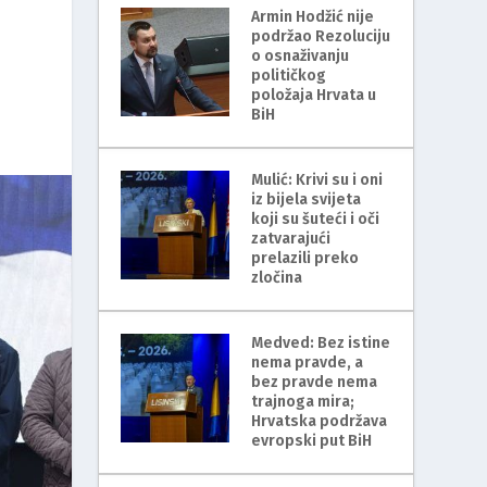
Armin Hodžić nije
podržao Rezoluciju
o osnaživanju
političkog
položaja Hrvata u
BiH
Mulić: Krivi su i oni
iz bijela svijeta
koji su šuteći i oči
zatvarajući
prelazili preko
zločina
Medved: Bez istine
nema pravde, a
bez pravde nema
trajnoga mira;
Hrvatska podržava
evropski put BiH