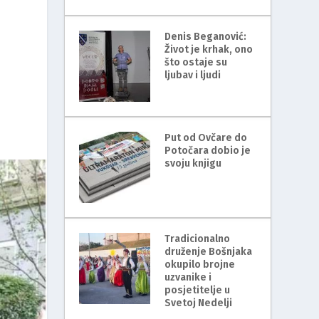
Denis Beganović:
Život je krhak, ono
što ostaje su
ljubav i ljudi
Put od Ovčare do
Potočara dobio je
svoju knjigu
Tradicionalno
druženje Bošnjaka
okupilo brojne
uzvanike i
posjetitelje u
Svetoj Nedelji