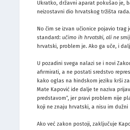
Ukratko, državni aparat pokušao je, bar
neizostavni dio hrvatskog tržišta rada
No čim se izvan učionice pojavio trag j
standard:
učimo ih hrvatski, ali ne smi
hrvatski, problem je. Ako ga uče, i dal
U pozadini svega nalazi se i novi Zak
afirmirati, a ne postati sredstvo repr
kako oglas na hindskom jeziku krši zako
Mate Kapović ide dalje te naziva prij
predstavom”, jer pravi problem nije pl
koji ne znaju hrvatski, a nisu im dužni p
Ako već zakon postoji, zaključuje Kapov