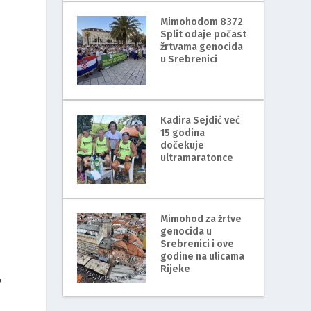
Mimohodom 8372
Split odaje počast
žrtvama genocida
u Srebrenici
Kadira Sejdić već
15 godina
dočekuje
ultramaratonce
Mimohod za žrtve
genocida u
Srebrenici i ove
godine na ulicama
Rijeke
,