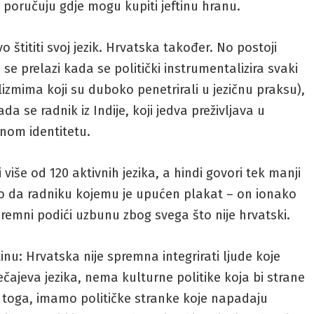
 poručuju gdje mogu kupiti jeftinu hranu.
tititi svoj jezik. Hrvatska također. No postoji
se prelazi kada se politički instrumentalizira svaki
izmima koji su duboko penetrirali u jezičnu praksu),
a se radnik iz Indije, koji jedva preživljava u
nom identitetu.
 više od 120 aktivnih jezika, a hindi govori tek manji
eno da radniku kojemu je upućen plakat – on ionako
spremni podići uzbunu zbog svega što nije hrvatski.
nu: Hrvatska nije spremna integrirati ljude koje
ečajeva jezika, nema kulturne politike koja bi strane
o toga, imamo političke stranke koje napadaju