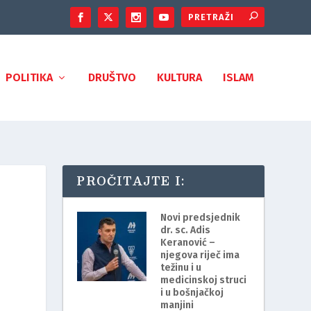
POLITIKA
DRUŠTVO
KULTURA
ISLAM
PROČITAJTE I:
Novi predsjednik
dr. sc. Adis
Keranović –
njegova riječ ima
težinu i u
medicinskoj struci
i u bošnjačkoj
manjini