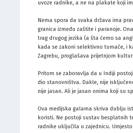
uvoze radnike, a ne na plakate koji im
Nema spora da svaka država ima pravo š
granica između zaštite i paranoje. Ona 
trag drugog jezika (a šta ćemo sa angl
kada se zakoni selektivno tumače, i kad
Zagrebu, proglašava prijetnjom kultur
Pritom se zaboravlja da u Indiji postoji
dio stanovništva. Dakle, nije isključ
nije jasan. Ali je jasan onima koji su 
Ova medijska galama skriva dublju isti
koristi. Ne postoji sustav besplatnih t
radnike uključila u zajednicu. Umjest