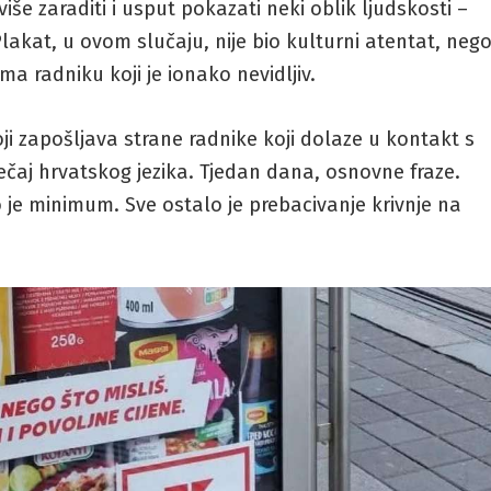
še zaraditi i usput pokazati neki oblik ljudskosti –
Plakat, u ovom slučaju, nije bio kulturni atentat, neg
ma radniku koji je ionako nevidljiv.
ji zapošljava strane radnike koji dolaze u kontakt s
 tečaj hrvatskog jezika. Tjedan dana, osnovne fraze.
To je minimum. Sve ostalo je prebacivanje krivnje na