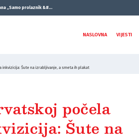
ana „Samo prolaznik &#...
NASLOVNA
VIJESTI
a inkvizicija: Šute na izrabljivanje, a smeta ih plakat
rvatskoj počela
vizicija: Šute na