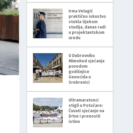
Irma Velagić
praktično iskustvo
stekla tijekom
studija, danas radi
u projektantskom
uredu
U Dubrovniku
Mimohod sjećanja
povodom
godišnjice
Genocida u
Srebrenici
a
Ultramaratonci
stigli u Potočare:
Čuvati sjećanje na
žrtve i prenositi
istinu