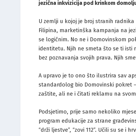
jezična inkvizicija pod krinkom domolju
U zemlji u kojoj je broj stranih radnik
Filipina, marketinška kampanja na jezi
se logičnim. No ne i Domovinskom pokre
identitetu. Njih ne smeta što se ti is
bez poznavanja svojih prava. Njih sme
A upravo je to ono što ilustrira sav aps
standardolog bio Domovinski pokret –
zaštite, ali ne i čitati reklamu na svom
Podsjetimo, prije samo nekoliko mjesec
program edukacije za strane građevinsk
“drži ljestve”, “zovi 112”. Učili su se i