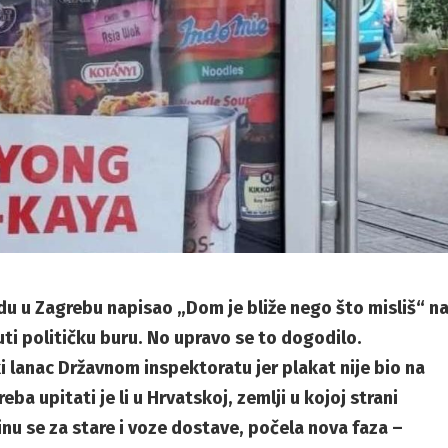
rdu u Zagrebu napisao „Dom je bliže nego što misliš“ n
uti političku buru. No upravo se to dogodilo.
i lanac Državnom inspektoratu jer plakat nije bio na
a upitati je li u Hrvatskoj, zemlji u kojoj strani
rinu se za stare i voze dostave, počela nova faza –