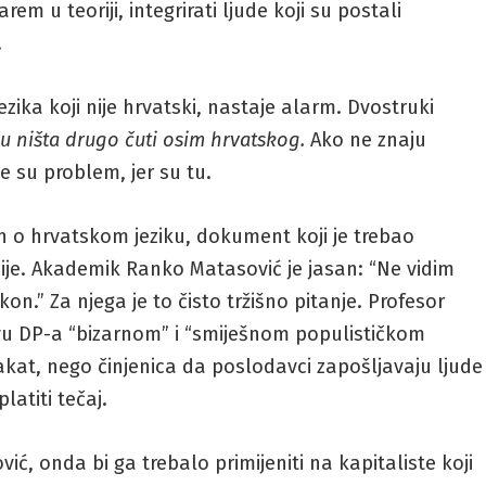
em u teoriji, integrirati ljude koji su postali
.
ezika koji nije hrvatski, nastaje alarm. Dvostruki
ju ništa drugo čuti osim hrvatskog.
Ako ne znaju
je su problem, jer su tu.
on o hrvatskom jeziku, dokument koji je trebao
esije. Akademik Ranko Matasović je jasan: “Ne vidim
n.” Za njega je to čisto tržišno pitanje. Profesor
avu DP-a “bizarnom” i “smiješnom populističkom
akat, nego činjenica da poslodavci zapošljavaju ljude
latiti tečaj.
ić, onda bi ga trebalo primijeniti na kapitaliste koji