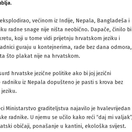
blja.
a eksplodirao, većinom iz Indije, Nepala, Bangladeša i
ku radne snage nije ništa neobično. Dapače, činilo bi
tu, koji u tome vidi prijetnju hrvatskom jeziku i
ti radnici guraju u kontejnerima, rade bez dana odmora,
ta što plakat nije na hrvatskom.
urd hrvatske jezične politike ako bi joj jezični
 radniku iz Nepala dopušteno je pasti s krova bez
 jeziku.
i Ministarstvo graditeljstva najavilo je hvalevrijedan
e radnike. U njemu se učilo kako reći “daj mi valjak”
 hrvatski običaji, ponašanje u kantini, ekološka svijest.