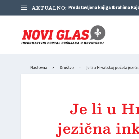
AKTUALNO:
Predstavljena knjiga Ibrahima Kaj
Naslovna
>
Društvo
>
Je li u Hrvatskoj počela jezičn
Je li u H
jezična ink