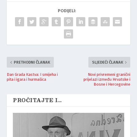
PODIJELI:
PRETHODNI ČLANAK
SLJEDEĆI ČLANAK
Dan Grada Kastva: I smijeha i
Novi privremeni granični
pita i igara i hurmašica
prijelazi između Hrvatske i
Bosne i Hercegovine
PROČITAJTE I...