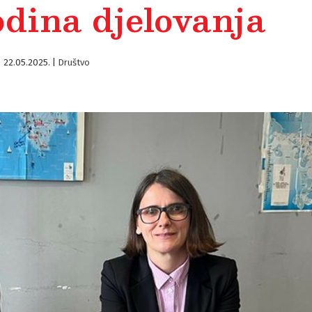
odina djelovanja
22.05.2025.
|
Društvo