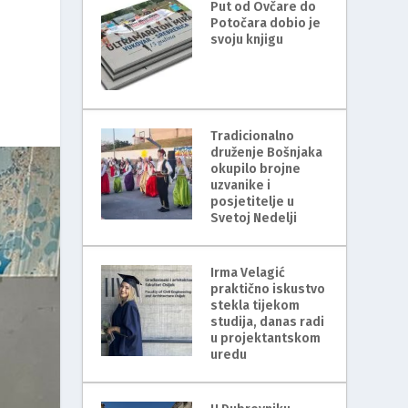
Put od Ovčare do
Potočara dobio je
svoju knjigu
Tradicionalno
druženje Bošnjaka
okupilo brojne
uzvanike i
posjetitelje u
Svetoj Nedelji
Irma Velagić
praktično iskustvo
stekla tijekom
studija, danas radi
u projektantskom
uredu