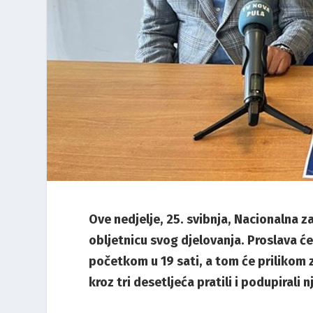
Ove nedjelje, 25. svibnja, Nacionalna z
obljetnicu svog djelovanja. Proslava će
početkom u 19 sati, a tom će prilikom z
kroz tri desetljeća pratili i podupirali n