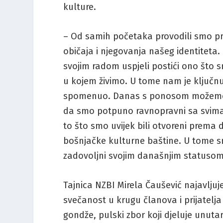
kulture.
– Od samih početaka provodili smo pr
običaja i njegovanja našeg identiteta.
svojim radom uspjeli postići ono što s
u kojem živimo. U tome nam je ključnu
spomenuo. Danas s ponosom možemo reć
da smo potpuno ravnopravni sa svima 
to što smo uvijek bili otvoreni prema
bošnjačke kulturne baštine. U tome sm
zadovoljni svojim današnjim statusom 
Tajnica NZBI Mirela Čaušević najavljuj
svečanost u krugu članova i prijatelja
gondže, pulski zbor koji djeluje unutar