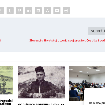
SLJEDEĆI
i,
Slovenci u Hrvatskoj otvorili svoj prostor: Čestitke i po
Putopisi
Da bismo pru
rebačkom
GODIŠNJICA ROĐENJA: Prilog za