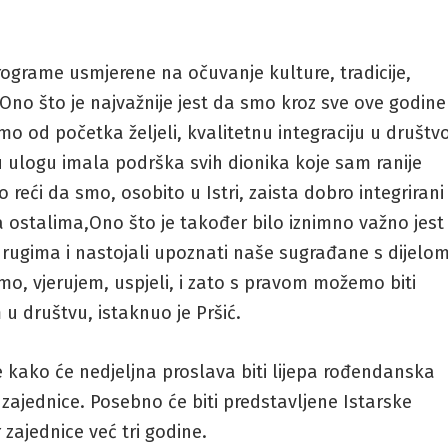
ograme usmjerene na očuvanje kulture, tradicije,
 Ono što je najvažnije jest da smo kroz sve ove godine
mo od početka željeli, kvalitetnu integraciju u društv
 ulogu imala podrška svih dionika koje sam ranije
i da smo, osobito u Istri, zaista dobro integrirani 
ostalima,Ono što je također bilo iznimno važno jest
 drugima i nastojali upoznati naše sugrađane s dijelo
o, vjerujem, uspjeli, i zato s pravom možemo biti
u društvu, istaknuo je Pršić.
e kako će nedjeljna proslava biti lijepa rođendanska
 zajednice. Posebno će biti predstavljene Istarske
 zajednice već tri godine.