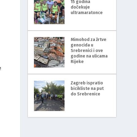
15 godina
dočekuje
ultramaratonce
Mimohod za žrtve
genocida u
Srebrenici i ove
godine na ulicama
Rijeke
e
Zagreb ispratio
bicikliste na put
do Srebrenice