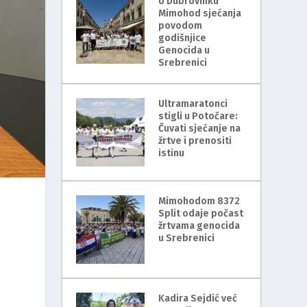
U Dubrovniku
Mimohod sjećanja
povodom
godišnjice
Genocida u
Srebrenici
Ultramaratonci
stigli u Potočare:
Čuvati sjećanje na
žrtve i prenositi
istinu
Mimohodom 8372
Split odaje počast
žrtvama genocida
u Srebrenici
Kadira Sejdić već