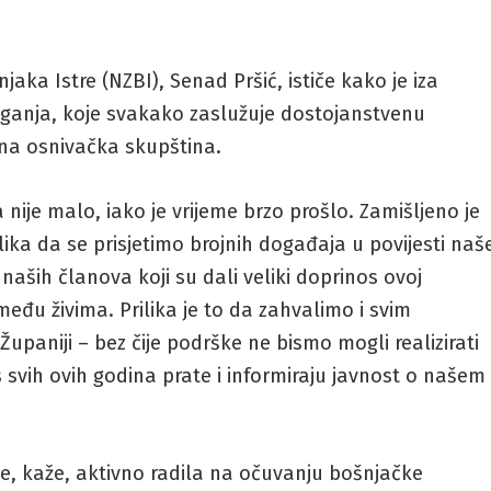
aka Istre (NZBI), Senad Pršić, ističe kako je iza
aganja, koje svakako zaslužuje dostojanstvenu
ena osnivačka skupština.
ije malo, iako je vrijeme brzo prošlo. Zamišljeno je
lika da se prisjetimo brojnih događaja u povijesti naš
 naših članova koji su dali veliki doprinos ovoj
 među živima. Prilika je to da zahvalimo i svim
upaniji – bez čije podrške ne bismo mogli realizirati
s svih ovih godina prate i informiraju javnost o našem
 je, kaže, aktivno radila na očuvanju bošnjačke