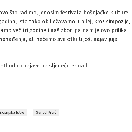
ovo što radimo, jer osim festivala bošnjačke kulture
odina, isto tako obilježavamo jubilej, kroz simpozije,
amo već tri godine i naš zbor, pa nam je ovo prilika i
iznenađenja, ali nećemo sve otkriti još, najavljuje
prethodno najave na sljedeću e-mail
Bošnjaka Istre
Senad Pršić