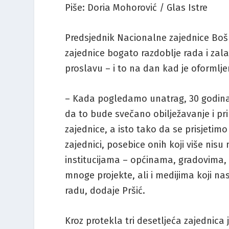
Piše: Doria Mohorović / Glas Istre
Predsjednik Nacionalne zajednice Bošnj
zajednice bogato razdoblje rada i zal
proslavu – i to na dan kad je oformlj
– Kada pogledamo unatrag, 30 godina n
da to bude svečano obilježavanje i pri
zajednice, a isto tako da se prisjetimo
zajednici, posebice onih koji više nisu
institucijama – općinama, gradovima, Ž
mnoge projekte, ali i medijima koji na
radu, dodaje Pršić.
Kroz protekla tri desetljeća zajednica