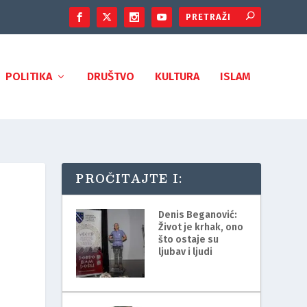
POLITIKA
DRUŠTVO
KULTURA
ISLAM
PROČITAJTE I:
Denis Beganović:
Život je krhak, ono
što ostaje su
ljubav i ljudi