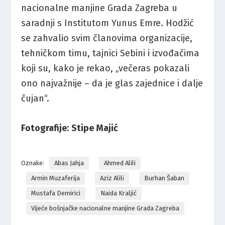
nacionalne manjine Grada Zagreba u
saradnji s Institutom Yunus Emre. Hodžić
se zahvalio svim članovima organizacije,
tehničkom timu, tajnici Sebini i izvođačima
koji su, kako je rekao, „večeras pokazali
ono najvažnije – da je glas zajednice i dalje
čujan“.
Fotografije: Stipe Majić
Oznake:
Abas Jahja
Ahmed Alili
Armin Muzaferija
Aziz Alili
Burhan Šaban
Mustafa Demirici
Naida Kraljić
Vijeće bošnjačke nacionalne manjine Grada Zagreba