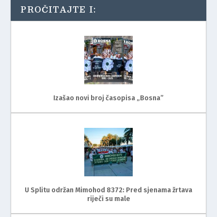
PROČITAJTE I:
Izašao novi broj časopisa „Bosna”
U Splitu održan Mimohod 8372: Pred sjenama žrtava
riječi su male