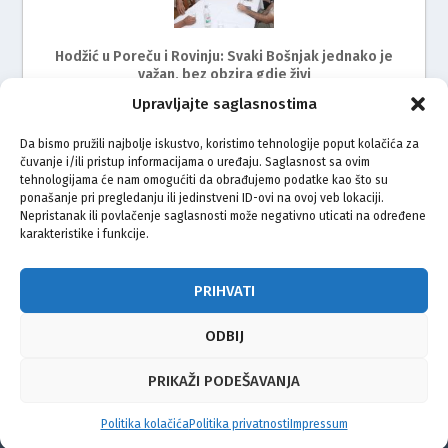
Hodžić u Poreču i Rovinju: Svaki Bošnjak jednako je
važan, bez obzira gdje živi
Upravljajte saglasnostima
Da bismo pružili najbolje iskustvo, koristimo tehnologije poput kolačića za
čuvanje i/ili pristup informacijama o uređaju. Saglasnost sa ovim
tehnologijama će nam omogućiti da obrađujemo podatke kao što su
ponašanje pri pregledanju ili jedinstveni ID-ovi na ovoj veb lokaciji.
Nepristanak ili povlačenje saglasnosti može negativno uticati na određene
karakteristike i funkcije.
Održan radni sastanak s predstavnicima Bošnjaka
Istre
PRIHVATI
ODBIJ
© Vijeće bošnjačke nacionalne manjine Grada Zagreba 2026
PRIKAŽI PODEŠAVANJA
Impressum
Kontakt
Politika privatnosti
Uvjeti korištenja
Politika kolačića
Politika privatnosti
Impressum