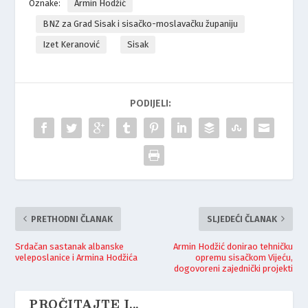
Oznake:
Armin Hodžić
BNZ za Grad Sisak i sisačko-moslavačku županiju
Izet Keranović
Sisak
PODIJELI:
PRETHODNI ČLANAK
SLJEDEĆI ČLANAK
Srdačan sastanak albanske
Armin Hodžić donirao tehničku
veleposlanice i Armina Hodžića
opremu sisačkom Vijeću,
dogovoreni zajednički projekti
PROČITAJTE I...