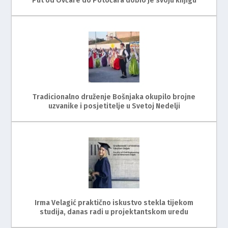
Put od Ovčare do Potočara dobio je svoju knjigu
Tradicionalno druženje Bošnjaka okupilo brojne
uzvanike i posjetitelje u Svetoj Nedelji
Irma Velagić praktično iskustvo stekla tijekom
studija, danas radi u projektantskom uredu