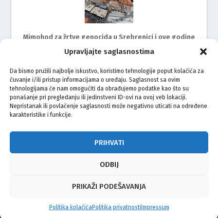
Mimohod za žrtve genocida u Srebrenici i ove godine
na ulicama Rijeke
Upravljajte saglasnostima
Da bismo pružili najbolje iskustvo, koristimo tehnologije poput kolačića za
čuvanje i/ili pristup informacijama o uređaju. Saglasnost sa ovim
tehnologijama će nam omogućiti da obrađujemo podatke kao što su
ponašanje pri pregledanju ili jedinstveni ID-ovi na ovoj veb lokaciji.
Nepristanak ili povlačenje saglasnosti može negativno uticati na određene
karakteristike i funkcije.
Zagreb ispratio bicikliste na put do Srebrenice
PRIHVATI
ODBIJ
© Vijeće bošnjačke nacionalne manjine Grada Zagreba 2026
PRIKAŽI PODEŠAVANJA
Impressum
Kontakt
Politika privatnosti
Uvjeti korištenja
Politika kolačića
Politika privatnosti
Impressum