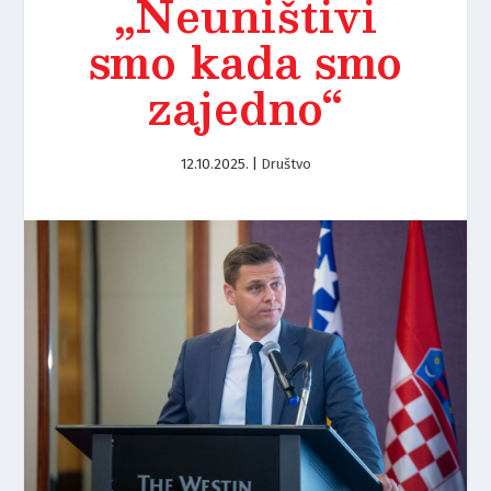
„Neuništivi
smo kada smo
zajedno“
12.10.2025.
|
Društvo