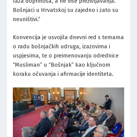
faza doprinosa, a ne više preživljavanja.
Bošnjaci u Hrvatskoj su zajedno i zato su
neuništivi.”
Konvencija je usvojila dnevni red s temama
o radu bošnjačkih udruga, izazovima i
uspjesima, te o preimenovanju odrednice
“Musliman” u “Bošnjak” kao ključnom
koraku očuvanja i afirmacije identiteta.