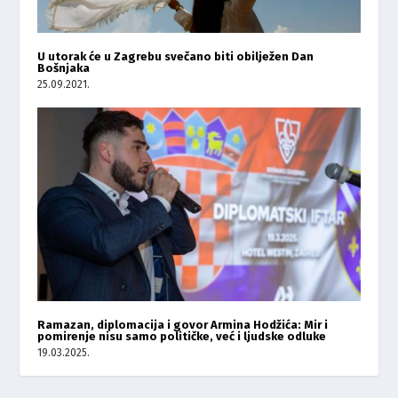
U utorak će u Zagrebu svečano biti obilježen Dan
Bošnjaka
25.09.2021.
Ramazan, diplomacija i govor Armina Hodžića: Mir i
pomirenje nisu samo političke, već i ljudske odluke
19.03.2025.