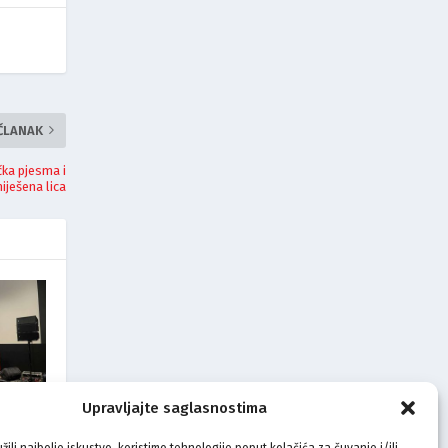
 ČLANAK
čka pjesma i
iješena lica
Upravljajte saglasnostima
lsku
oz