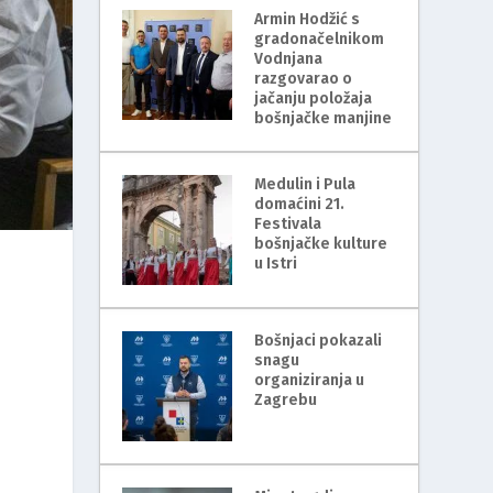
Armin Hodžić s
gradonačelnikom
Vodnjana
razgovarao o
jačanju položaja
bošnjačke manjine
Medulin i Pula
domaćini 21.
Festivala
bošnjačke kulture
u Istri
Bošnjaci pokazali
snagu
organiziranja u
Zagrebu