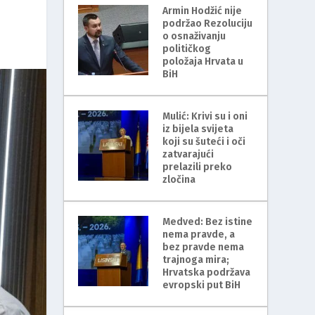
Armin Hodžić nije
podržao Rezoluciju
o osnaživanju
političkog
položaja Hrvata u
BiH
Mulić: Krivi su i oni
iz bijela svijeta
koji su šuteći i oči
zatvarajući
prelazili preko
zločina
Medved: Bez istine
nema pravde, a
bez pravde nema
trajnoga mira;
Hrvatska podržava
evropski put BiH