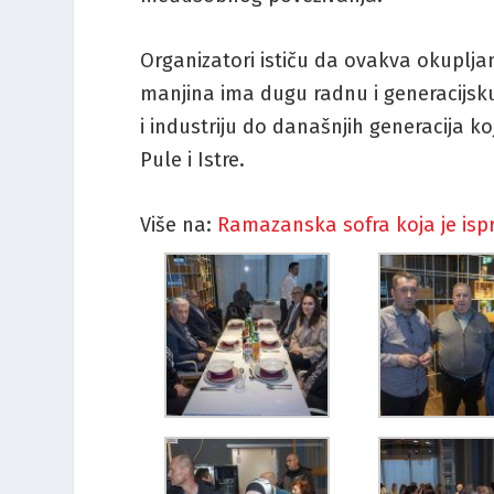
Organizatori ističu da ovakva okupljan
manjina ima dugu radnu i generacijsku
i industriju do današnjih generacija k
Pule i Istre.
Više na:
Ramazanska sofra koja je ispr