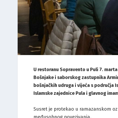
U restoranu Sopravento u Puli 7. marta
Bošnjake i saborskog zastupnika Armina
bošnjačkih udruga i vijeća s područja 
Islamske zajednice Pula i glavnog imam
Susret je protekao u ramazanskom ozra
međusobnog povezivanja.