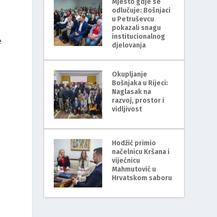
Mjesto gdje se
odlučuje: Bošnjaci
u Petruševcu
pokazali snagu
institucionalnog
e
djelovanja
Okupljanje
Bošnjaka u Rijeci:
Naglasak na
razvoj, prostor i
vidljivost
Hodžić primio
načelnicu Kršana i
vijećnicu
Mahmutović u
Hrvatskom saboru