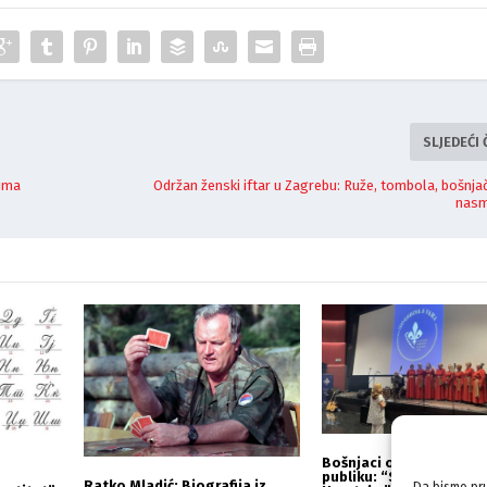
SLJEDEĆI
lima
Održan ženski iftar u Zagrebu: Ruže, tombola, bošnja
nasm
Bošnjaci obradovali pu
publiku: “Sevdahom kr
Ratko Mladić: Biografija iz