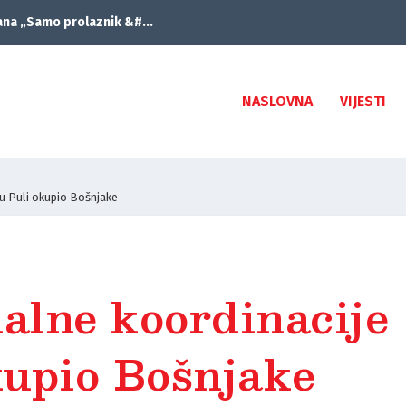
ana „Samo prolaznik &#...
NASLOVNA
VIJESTI
 u Puli okupio Bošnjake
nalne koordinacije
kupio Bošnjake