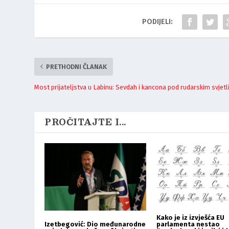
PODIJELI:
PRETHODNI ČLANAK
Most prijateljstva u Labinu: Sevdah i kancona pod rudarskim svjet
PROČITAJTE I...
Kako je iz izvješća EU
parlamenta nestao
Izetbegović: Dio međunarodne