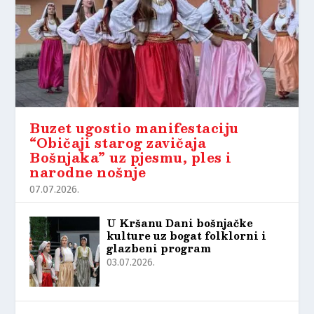
Buzet ugostio manifestaciju
“Običaji starog zavičaja
Bošnjaka” uz pjesmu, ples i
narodne nošnje
07.07.2026.
U Kršanu Dani bošnjačke
kulture uz bogat folklorni i
glazbeni program
03.07.2026.