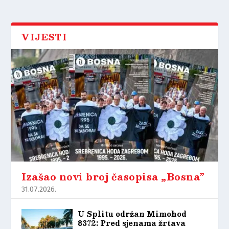
VIJESTI
Izašao novi broj časopisa „Bosna”
31.07.2026.
U Splitu održan Mimohod
8372: Pred sjenama žrtava