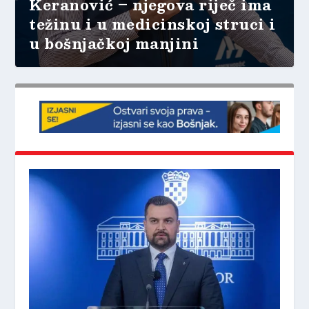
Keranović – njegova riječ ima
težinu i u medicinskoj struci i
u bošnjačkoj manjini