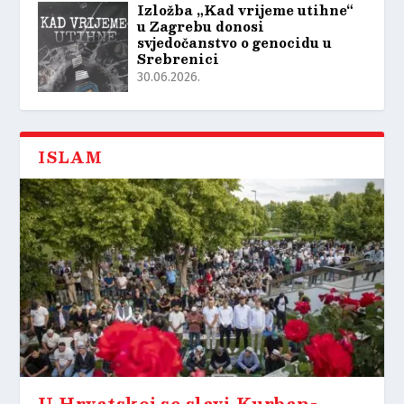
Izložba „Kad vrijeme utihne“
u Zagrebu donosi
svjedočanstvo o genocidu u
Srebrenici
30.06.2026.
ISLAM
U Hrvatskoj se slavi Kurban-