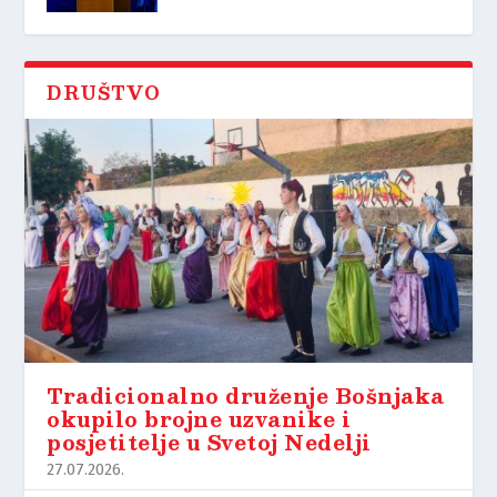
DRUŠTVO
Tradicionalno druženje Bošnjaka
okupilo brojne uzvanike i
posjetitelje u Svetoj Nedelji
27.07.2026.