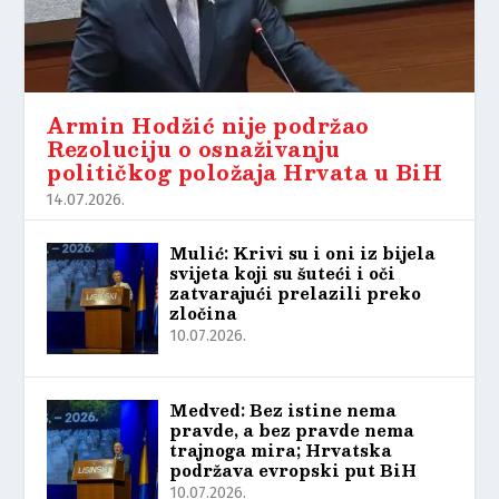
Armin Hodžić nije podržao
Rezoluciju o osnaživanju
političkog položaja Hrvata u BiH
14.07.2026.
Mulić: Krivi su i oni iz bijela
svijeta koji su šuteći i oči
zatvarajući prelazili preko
zločina
10.07.2026.
Medved: Bez istine nema
pravde, a bez pravde nema
trajnoga mira; Hrvatska
podržava evropski put BiH
10.07.2026.