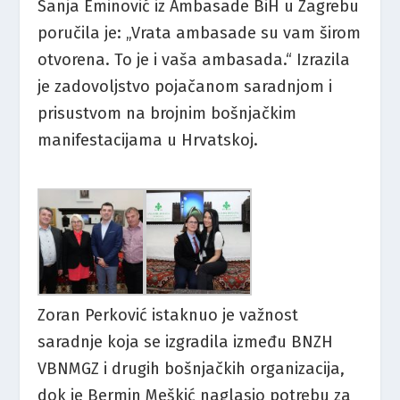
Sanja Eminović iz Ambasade BiH u Zagrebu
poručila je: „Vrata ambasade su vam širom
otvorena. To je i vaša ambasada.“ Izrazila
je zadovoljstvo pojačanom saradnjom i
prisustvom na brojnim bošnjačkim
manifestacijama u Hrvatskoj.
Zoran Perković istaknuo je važnost
saradnje koja se izgradila između BNZH
VBNMGZ i drugih bošnjačkih organizacija,
dok je Bermin Meškić naglasio potrebu za