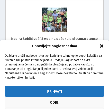
Kadira Sejdić već 15 godina dočekuje ultramaratonce
Upravljajte saglasnostima
Da bismo pružili najbolje iskustvo, koristimo tehnologije poput kolačića za
čuvanje i/ili pristup informacijama o uređaju. Saglasnost sa ovim
tehnologijama će nam omogućiti da obrađujemo podatke kao što su
ponašanje pri pregledanju ili jedinstveni ID-ovi na ovoj veb lokaciji.
Nepristanak ili povlačenje saglasnosti može negativno uticati na određene
karakteristike i funkcije.
Mimohod za žrtve genocida u Srebrenici i ove godine
na ulicama Rijeke
PRIHVATI
ODBIJ