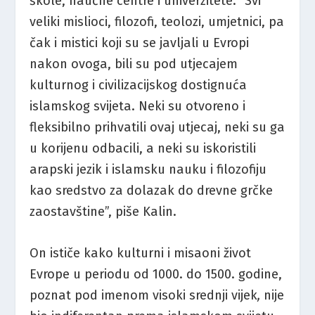
škole, naučne centre i univerzitete. “Svi
veliki mislioci, filozofi, teolozi, umjetnici, pa
čak i mistici koji su se javljali u Evropi
nakon ovoga, bili su pod utjecajem
kulturnog i civilizacijskog dostignuća
islamskog svijeta. Neki su otvoreno i
fleksibilno prihvatili ovaj utjecaj, neki su ga
u korijenu odbacili, a neki su iskoristili
arapski jezik i islamsku nauku i filozofiju
kao sredstvo za dolazak do drevne grčke
zaostavštine”, piše Kalin.
On ističe kako kulturni i misaoni život
Evrope u periodu od 1000. do 1500. godine,
poznat pod imenom visoki srednji vijek
,
nije