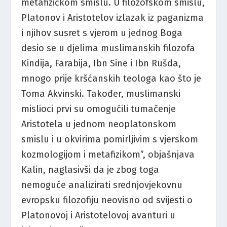
metafizičkom smislu. U filozofskom smislu,
Platonov i Aristotelov izlazak iz paganizma
i njihov susret s vjerom u jednog Boga
desio se u djelima muslimanskih filozofa
Kindija, Farabija, Ibn Sine i Ibn Rušda,
mnogo prije kršćanskih teologa kao što je
Toma Akvinski. Također, muslimanski
mislioci prvi su omogućili tumačenje
Aristotela u jednom neoplatonskom
smislu i u okvirima pomirljivim s vjerskom
kozmologijom i metafizikom”, objašnjava
Kalin, naglasivši da je zbog toga
nemoguće analizirati srednjovjekovnu
evropsku filozofiju neovisno od svijesti o
Platonovoj i Aristotelovoj avanturi u