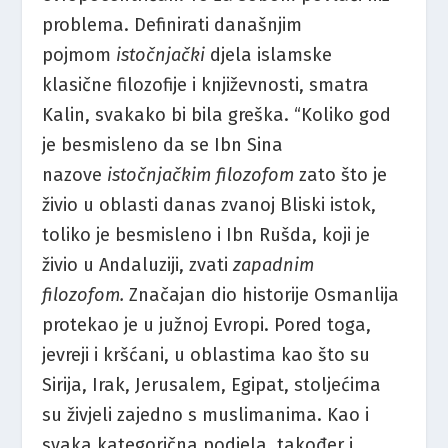
problema. Definirati današnjim
pojmom
istočnjački
djela islamske
klasične filozofije i književnosti, smatra
Kalin, svakako bi bila greška. “Koliko god
je besmisleno da se Ibn Sina
nazove
istočnjačkim filozofom
zato što je
živio u oblasti danas zvanoj Bliski istok,
toliko je besmisleno i Ibn Rušda, koji je
živio u Andaluziji, zvati
zapadnim
filozofom.
Značajan dio historije Osmanlija
protekao je u južnoj Evropi. Pored toga,
jevreji i kršćani, u oblastima kao što su
Sirija, Irak, Jerusalem, Egipat, stoljećima
su živjeli zajedno s muslimanima. Kao i
svaka kategorična podjela, također i