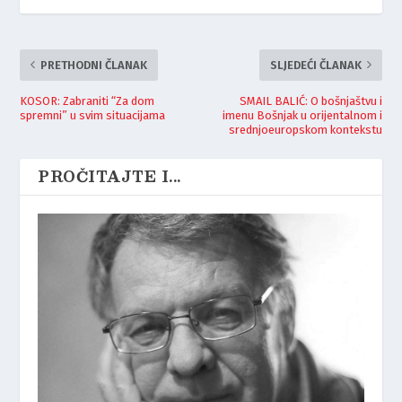
PRETHODNI ČLANAK
SLJEDEĆI ČLANAK
KOSOR: Zabraniti “Za dom
SMAIL BALIĆ: O bošnjaštvu i
spremni” u svim situacijama
imenu Bošnjak u orijentalnom i
srednjoeuropskom kontekstu
PROČITAJTE I...