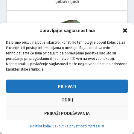
ljubav i ljudi
Upravljajte saglasnostima
Da bismo pružili najbolje iskustvo, koristimo tehnologije poput kolačića za
čuvanje i/ili pristup informacijama o uređaju. Saglasnost sa ovim
tehnologijama će nam omogućiti da obrađujemo podatke kao što su
Put od Ovčare do Potočara dobio je svoju knjigu
ponašanje pri pregledanju ili jedinstveni ID-ovi na ovoj veb lokaciji.
Nepristanak ili povlačenje saglasnosti može negativno uticati na određene
karakteristike i funkcije.
PRIHVATI
ODBIJ
PRIKAŽI PODEŠAVANJA
Tradicionalno druženje Bošnjaka okupilo brojne
uzvanike i posjetitelje u Svetoj Nedelji
Politika kolačića
Politika privatnosti
Impressum