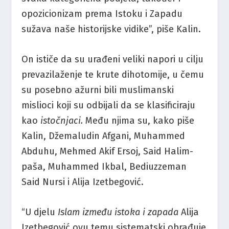
opozicionizam prema Istoku i Zapadu
sužava naše historijske vidike”, piše Kalin.
On ističe da su urađeni veliki napori u cilju
prevazilaženje te krute dihotomije, u čemu
su posebno ažurni bili muslimanski
mislioci koji su odbijali da se klasificiraju
kao
istočnjaci.
Među njima su, kako piše
Kalin, Džemaludin Afgani, Muhammed
Abduhu, Mehmed Akif Ersoj, Said Halim-
paša, Muhammed Ikbal, Bediuzzeman
Said Nursi i Alija Izetbegović.
“U djelu
Islam između istoka i zapada
Alija
Izetbegović ovu temu sistematski obrađuje