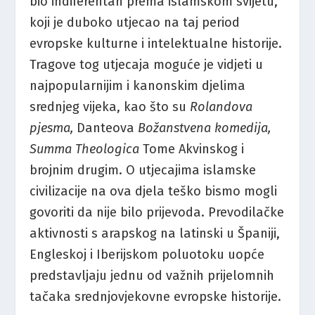
bio indiferentan prema islamskom svijetu,
koji je duboko utjecao na taj period
evropske kulturne i intelektualne historije.
Tragove tog utjecaja moguće je vidjeti u
najpopularnijim i kanonskim djelima
srednjeg vijeka, kao što su
Rolandova
pjesma,
Danteova
Božanstvena komedija,
Summa Theologica
Tome Akvinskog i
brojnim drugim. O utjecajima islamske
civilizacije na ova djela teško bismo mogli
govoriti da nije bilo prijevoda. Prevodilačke
aktivnosti s arapskog na latinski u Španiji,
Engleskoj i Iberijskom poluotoku uopće
predstavljaju jednu od važnih prijelomnih
tačaka srednjovjekovne evropske historije.