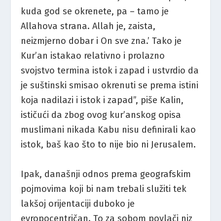
kuda god se okrenete, pa – tamo je
Allahova strana. Allah je, zaista,
neizmjerno dobar i On sve zna.’ Tako je
Kur’an istakao relativno i prolazno
svojstvo termina istok i zapad i ustvrdio da
je suštinski smisao okrenuti se prema istini
koja nadilazi i istok i zapad”, piše Kalin,
ističući da zbog ovog kur’anskog opisa
muslimani nikada Kabu nisu definirali kao
istok, baš kao što to nije bio ni Jerusalem.
Ipak, današnji odnos prema geografskim
pojmovima koji bi nam trebali služiti tek
lakšoj orijentaciji duboko je
evropocentričan. To za sobom povlači niz