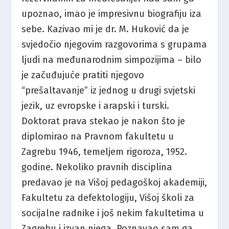
upoznao, imao je impresivnu biografiju iza
sebe. Kazivao mi je dr. M. Huković da je
svjedočio njegovim razgovorima s grupama
ljudi na međunarodnim simpozijima – bilo
je začuđujuće pratiti njegovo
“prešaltavanje” iz jednog u drugi svjetski
jezik, uz evropske i arapski i turski.
Doktorat prava stekao je nakon što je
diplomirao na Pravnom fakultetu u
Zagrebu 1946, temeljem rigoroza, 1952.
godine. Nekoliko pravnih disciplina
predavao je na Višoj pedagoškoj akademiji,
Fakultetu za defektologiju, Višoj školi za
socijalne radnike i još nekim fakultetima u
Zagrebu i izvan njega. Poznavao sam ga