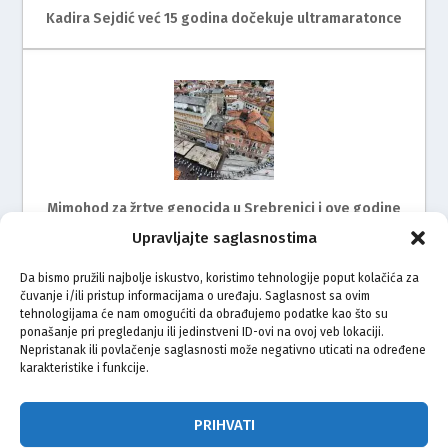
Kadira Sejdić već 15 godina dočekuje ultramaratonce
Mimohod za žrtve genocida u Srebrenici i ove godine
na ulicama Rijeke
Upravljajte saglasnostima
Da bismo pružili najbolje iskustvo, koristimo tehnologije poput kolačića za
čuvanje i/ili pristup informacijama o uređaju. Saglasnost sa ovim
tehnologijama će nam omogućiti da obrađujemo podatke kao što su
ponašanje pri pregledanju ili jedinstveni ID-ovi na ovoj veb lokaciji.
Nepristanak ili povlačenje saglasnosti može negativno uticati na određene
karakteristike i funkcije.
Zagreb ispratio bicikliste na put do Srebrenice
PRIHVATI