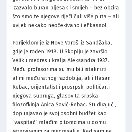
izazvalo buran pljesak i smijeh – bez obzira
što smo te njegove riječi čuli više puta – ali
uvijek nekako neočekivano i efikasno!
Porijeklom je iz Nove Varoši iz Sandžaka,
gdje je rođen 1918. U Skoplju je završio
Veliku medresu kralja Aleksandra 1937.
Među profesorima su mu bili istaknuti
alimi međuratnog razdoblja, ali i Hasan
Rebac, orijentalist i prosrpski političar, i
njegova supruga, glasovita srpska
filozofkinja Anica Savić-Rebac. Studirajući,
dopunjavao je svoj osobni budžet kao
“vaspitač” mlađim pitomcima u domu
rezerviranim za medresalije. Kad sam ga