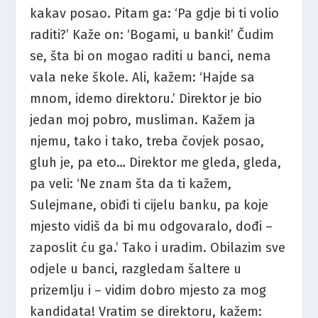
kakav posao. Pitam ga: ‘Pa gdje bi ti volio
raditi?’ Kaže on: ‘Bogami, u banki!’ Čudim
se, šta bi on mogao raditi u banci, nema
vala neke škole. Ali, kažem: ‘Hajde sa
mnom, idemo direktoru.’ Direktor je bio
jedan moj pobro, musliman. Kažem ja
njemu, tako i tako, treba čovjek posao,
gluh je, pa eto… Direktor me gleda, gleda,
pa veli: ‘Ne znam šta da ti kažem,
Sulejmane, obiđi ti cijelu banku, pa koje
mjesto vidiš da bi mu odgovaralo, dođi –
zaposlit ću ga.’ Tako i uradim. Obilazim sve
odjele u banci, razgledam šaltere u
prizemlju i – vidim dobro mjesto za mog
kandidata! Vratim se direktoru, kažem: