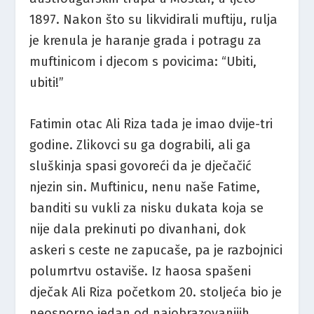
1897. Nakon što su likvidirali muftiju, rulja
je krenula je haranje grada i potragu za
muftinicom i djecom s povicima: “Ubiti,
ubiti!”
Fatimin otac Ali Riza tada je imao dvije-tri
godine. Zlikovci su ga dograbili, ali ga
sluškinja spasi govoreći da je dječačić
njezin sin. Muftinicu, nenu naše Fatime,
banditi su vukli za nisku dukata koja se
nije dala prekinuti po divanhani, dok
askeri s ceste ne zapucaše, pa je razbojnici
polumrtvu ostaviše. Iz haosa spašeni
dječak Ali Riza početkom 20. stoljeća bio je
neosporno jedan od najobrazovanijih