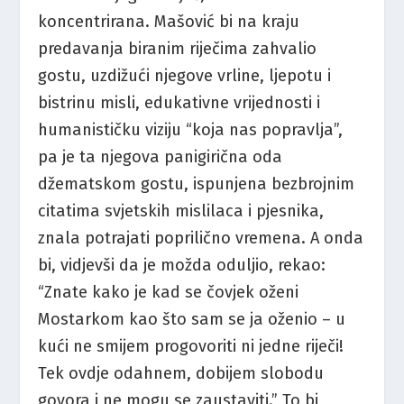
koncentrirana. Mašović bi na kraju
predavanja biranim riječima zahvalio
gostu, uzdižući njegove vrline, ljepotu i
bistrinu misli, edukativne vrijednosti i
humanističku viziju “koja nas popravlja”,
pa je ta njegova panigirična oda
džematskom gostu, ispunjena bezbrojnim
citatima svjetskih mislilaca i pjesnika,
znala potrajati poprilično vremena. A onda
bi, vidjevši da je možda oduljio, rekao:
“Znate kako je kad se čovjek oženi
Mostarkom kao što sam se ja oženio – u
kući ne smijem progovoriti ni jedne riječi!
Tek ovdje odahnem, dobijem slobodu
govora i ne mogu se zaustaviti.” To bi