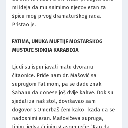
mi ideja da mu snimimo njegov ezan za
špicu mog prvog dramaturškog rada.
Pristao je.
FATIMA, UNUKA MUFTIJE MOSTARSKOG
MUSTAFE SIDKIJA KARABEGA
Ljudi su ispunjavali malu dvoranu
čitaonice. Priđe nam dr. Mašović sa
suprugom Fatimom, pa se dade znak
Šabanu da donese još dvije kahve. Dok su
sjedali za naš stol, dovršavao sam
dogovor s Omerbašićem kako i kada da se
nadosnimi ezan. Mašovićeva supruga,
tihim, jedva čujnim glasom reče: “Kao da