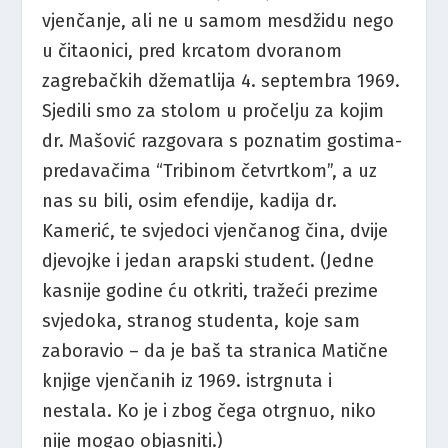
vjenčanje, ali ne u samom mesdžidu nego
u čitaonici, pred krcatom dvoranom
zagrebačkih džematlija 4. septembra 1969.
Sjedili smo za stolom u pročelju za kojim
dr. Mašović razgovara s poznatim gostima-
predavačima “Tribinom četvrtkom”, a uz
nas su bili, osim efendije, kadija dr.
Kamerić, te svjedoci vjenčanog čina, dvije
djevojke i jedan arapski student. (Jedne
kasnije godine ću otkriti, tražeći prezime
svjedoka, stranog studenta, koje sam
zaboravio – da je baš ta stranica Matične
knjige vjenčanih iz 1969. istrgnuta i
nestala. Ko je i zbog čega otrgnuo, niko
nije mogao objasniti.)