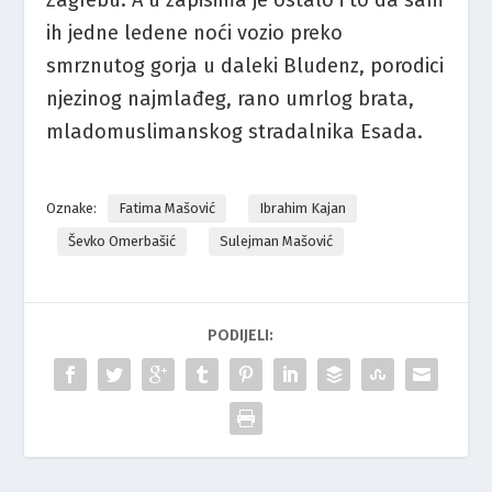
Zagrebu. A u zapisima je ostalo i to da sam
ih jedne ledene noći vozio preko
smrznutog gorja u daleki Bludenz, porodici
njezinog najmlađeg, rano umrlog brata,
mladomuslimanskog stradalnika Esada.
Oznake:
Fatima Mašović
Ibrahim Kajan
Ševko Omerbašić
Sulejman Mašović
PODIJELI: