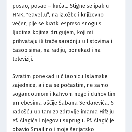
posao, posao – kuća… Stigne se ipak u
HNK, “Gavellu”, na izložbe i književno
večer, pije se kratki espreso snogu s
ljudima kojima drugujem, koji mi
prihvataju ili traže saradnju u listovima i
časopisima, na radiju, ponekad i na
televiziji.
Svratim ponekad u čitaonicu Islamske
zajednice, a i da se počastim, ne samo
sogandolmom i kahvom nego i duhovitim
urnebesima aščije Šabana Serdarevića. S
radošću upitam za zdravlje imama Hifziju
ef. Alagića i njegovu suprugu. Ef. Alagić je
obavio Smailino i moje šerijatsko