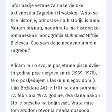
informacije vezane za naše vjerske
aktivnosti u Zagrebu i Hrvatskoj. “A što se
tiče historije, odnosi se na historiju islama.
Moram priznati, nadahnula me historijsko-
romaneskna monografija
Muhamed
Hifzije
Bjelevca. Čuo sam da je nedavno umro u
Zagrebu.”
Pričam mu o svojim posjetama piscu dvije-
tri godine prije njegove smrti (1969, 1970),
te o posljednjem ulasku u njegov dom (u
Ulici Božidara Adžije 1/II) na dan sahrane
27. februara 1972. godine, dva dana nakon
što je preselio na bolji svijet. Vrata mi je
tom zgodom otvorila mlada gospođa,