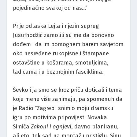
pojedinačno svakoj od nas…”
Prije odlaska Lejla i njezin suprug
Jusufhodžić zamolili su me da ponovno
dođem i da im pomognem barem savjetom
oko nesređene rukopisne i štampane
ostavštine u košarama, smotuljcima,
ladicama i u bezbrojnim fasciklima.
Ševko i ja smo se kroz priču doticali i tema
koje mene više zanimaju, pa spomenuh da
je Radio “Zagreb” snimio moju dramsku
igru po motivima pripovijesti Novaka
Simića
Zakoni i ognjevi
, davno planiranu,
ali eto, tek sad na montažu pristiglu. Sinu