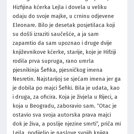
Hizfijina kćerka Lejla i dovela u veliku
odaju do svoje majke, u crninu odjevene
Eleonare. Bilo je desetak posjetilaca koji
su došli izraziti saučešće, a ja sam
zapamtio da sam upoznao i druge dvije
književnikove kćerke, starije, koje je Hifziji
rodila prva supruga, rano umrla
pjesnikinja Šefika, pjesničkog imena
Nesretin. Najstarijoj se sjećam imena jer ga
je dobila po majci Šefiki. Bila je udata, kao
i druga, za oficira. Koja je živjela u Rijeci, a
koja u Beogradu, zaboravio sam. “Otac je
ostavio sva svoja autorska prava majci
dok je živa, a poslije njezine smrti”, priča mi
Lejla, podijelio je naslove svojih knjiga