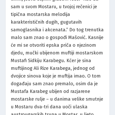
sam u svom Mostaru, u tvojoj rečenici je
tipična mostarska melodija
karakterističnih dugih, gugutavih
samoglasnika i akcenata.” Do tog trenutka
malo sam znao o gospođi Mašović. Kasnije
će mi se otvoriti epska priča o njezinom
djedu, mučki ubijenom muftiji mostarskom
Mustafi Sidkiju Karabegu. Kćer je sina
muftijinog Ali Rize Karabega, jednog od
dvojice sinova koje je muftija imao. O tom
događaju sam znao premalo, osim da je
Mustafa Karabeg ubijen od razjarene
mostarske rulje – u danima velike smutnje
u Mostaru dva-tri dana uoči ulaska
austrougarskih trupa u Mostar, u ljeto