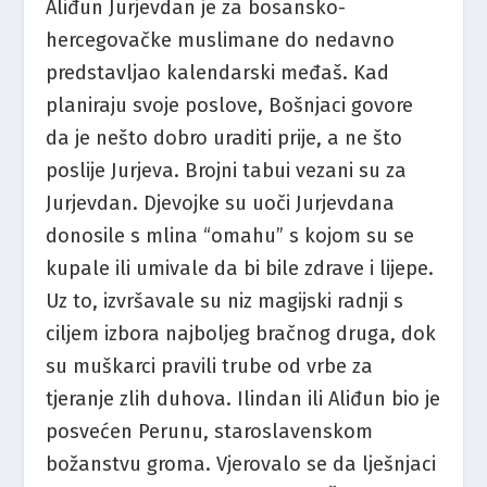
Aliđun Jurjevdan je za bosansko-
hercegovačke muslimane do nedavno
predstavljao kalendarski međaš. Kad
planiraju svoje poslove, Bošnjaci govore
da je nešto dobro uraditi prije, a ne što
poslije Jurjeva. Brojni tabui vezani su za
Jurjevdan. Djevojke su uoči Jurjevdana
donosile s mlina “omahu” s kojom su se
kupale ili umivale da bi bile zdrave i lijepe.
Uz to, izvršavale su niz magijski radnji s
ciljem izbora najboljeg bračnog druga, dok
su muškarci pravili trube od vrbe za
tjeranje zlih duhova. Ilindan ili Aliđun bio je
posvećen Perunu, staroslavenskom
božanstvu groma. Vjerovalo se da lješnjaci