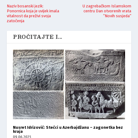
Naziv bosanski jezik:
U zagrebačkom Islamskom
Ponornica koja je uvijek imala
centru Dan otvorenih vrata
vitalnost da preživi svoja
“Novih susjeda“
zatočenja
PROČITAJTE I...
Nusret Idrizović: Stećci u Azerbajdžanu – zagonetka bez
kraja
09.06.2021.