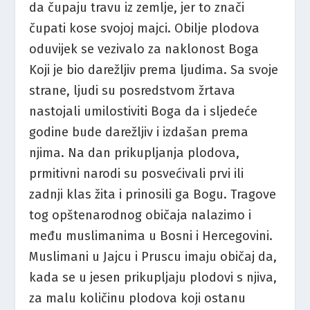
da čupaju travu iz zemlje, jer to znači
čupati kose svojoj majci. Obilje plodova
oduvijek se vezivalo za naklonost Boga
Koji je bio darežljiv prema ljudima. Sa svoje
strane, ljudi su posredstvom žrtava
nastojali umilostiviti Boga da i sljedeće
godine bude darežljiv i izdašan prema
njima. Na dan prikupljanja plodova,
prmitivni narodi su posvećivali prvi ili
zadnji klas žita i prinosili ga Bogu. Tragove
tog opštenarodnog običaja nalazimo i
među muslimanima u Bosni i Hercegovini.
Muslimani u Jajcu i Pruscu imaju običaj da,
kada se u jesen prikupljaju plodovi s njiva,
za malu količinu plodova koji ostanu