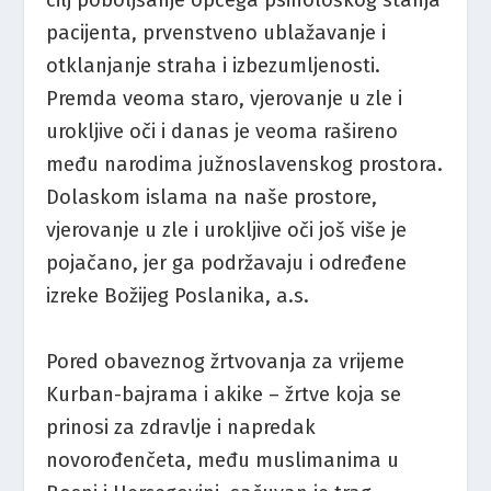
cilj poboljšanje općega psihološkog stanja
pacijenta, prvenstveno ublažavanje i
otklanjanje straha i izbezumljenosti.
Premda veoma staro, vjerovanje u zle i
urokljive oči i danas je veoma rašireno
među narodima južnoslavenskog prostora.
Dolaskom islama na naše prostore,
vjerovanje u zle i urokljive oči još više je
pojačano, jer ga podržavaju i određene
izreke Božijeg Poslanika, a.s.
Pored obaveznog žrtvovanja za vrijeme
Kurban-bajrama i akike – žrtve koja se
prinosi za zdravlje i napredak
novorođenčeta, među muslimanima u