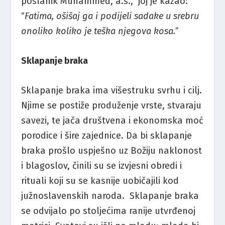
poslanik Muhammed, a.s., joj je kazao:
“
Fatima, ošišaj ga i podijeli sadake u srebru
onoliko koliko je teška njegova kosa.
”
Sklapanje braka
Sklapanje braka ima višestruku svrhu i cilj.
Njime se postiže produženje vrste, stvaraju
savezi, te jača društvena i ekonomska moć
porodice i šire zajednice. Da bi sklapanje
braka prošlo uspješno uz Božiju naklonost
i blagoslov, činili su se izvjesni obredi i
rituali koji su se kasnije uobičajili kod
južnoslavenskih naroda. Sklapanje braka
se odvijalo po stoljećima ranije utvrđenoj