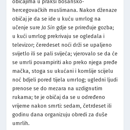
običajima u praksi bosansko-
hercegovačkih muslimana. Nakon dženaze
običaj je da se ide u kuću umrlog na
učenje sure
Ja Sin
gdje se priređuje gozba;
u kući umrlog prekrivaju se ogledala i
televizor; čeredeset noći drži se upaljeno
svijetlo ili se pali svijeća; vjerovalo se da će
se umrli povampiriti ako preko njega pređe
mačka, stoga su ukućani i komšije scijelu
noć bdjeli pored tijela umrlog; ugledni ljudi
prenose se do mezara na uzdignutim
rukama; te je običaj da se u određeno
vrijeme nakon smrti: sedam, četrdeset ili
godinu dana organizuju obredi za duše
umrlih.