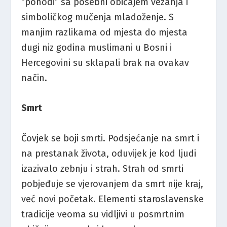
“pohodi” sa posebni običajem vezanja i
simboličkog mučenja mladoženje. S
manjim razlikama od mjesta do mjesta
dugi niz godina muslimani u Bosni i
Hercegovini su sklapali brak na ovakav
način.
Smrt
Čovjek se boji smrti. Podsjećanje na smrt i
na prestanak života, oduvijek je kod ljudi
izazivalo zebnju i strah. Strah od smrti
pobjeđuje se vjerovanjem da smrt nije kraj,
već novi početak. Elementi staroslavenske
tradicije veoma su vidljivi u posmrtnim