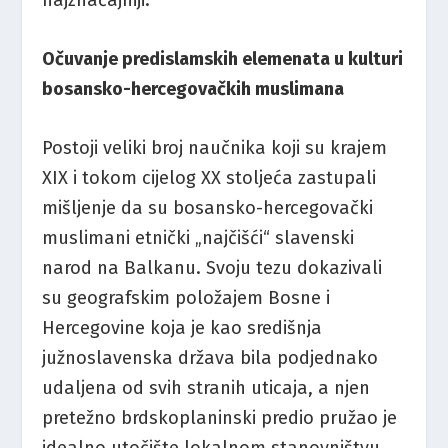
Očuvanje predislamskih elemenata u kulturi
bosansko-hercegovačkih muslimana
Postoji veliki broj naučnika koji su krajem
XIX i tokom cijelog XX stoljeća zastupali
mišljenje da su bosansko-hercegovački
muslimani etnički „najčišći“ slavenski
narod na Balkanu. Svoju tezu dokazivali
su geografskim položajem Bosne i
Hercegovine koja je kao središnja
južnoslavenska država bila podjednako
udaljena od svih stranih uticaja, a njen
pretežno brdskoplaninski predio pružao je
idealno utočište lokalnom stanovništvu