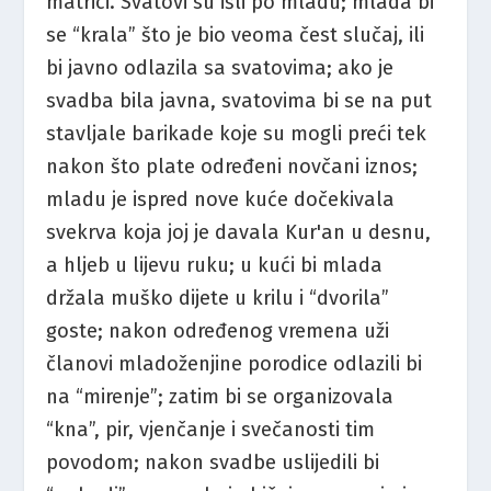
matrici. Svatovi su išli po mladu; mlada bi
se “krala” što je bio veoma čest slučaj, ili
bi javno odlazila sa svatovima; ako je
svadba bila javna, svatovima bi se na put
stavljale barikade koje su mogli preći tek
nakon što plate određeni novčani iznos;
mladu je ispred nove kuće dočekivala
svekrva koja joj je davala Kur'an u desnu,
a hljeb u lijevu ruku; u kući bi mlada
držala muško dijete u krilu i “dvorila”
goste; nakon određenog vremena uži
članovi mladoženjine porodice odlazili bi
na “mirenje”; zatim bi se organizovala
“kna”, pir, vjenčanje i svečanosti tim
povodom; nakon svadbe uslijedili bi