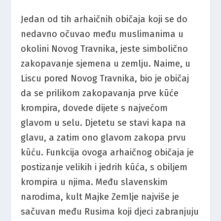
Jedan od tih arhaičnih običaja koji se do
nedavno očuvao među muslimanima u
okolini Novog Travnika, jeste simbolično
zakopavanje sjemena u zemlju. Naime, u
Liscu pored Novog Travnika, bio je običaj
da se prilikom zakopavanja prve kūće
krompira, dovede dijete s najvećom
glavom u selu. Djetetu se stavi kapa na
glavu, a zatim ono glavom zakopa prvu
kūću. Funkcija ovoga arhaičnog običaja je
postizanje velikih i jedrih kūća, s obiljem
krompira u njima. Među slavenskim
narodima, kult Majke Zemlje najviše je
sačuvan među Rusima koji djeci zabranjuju