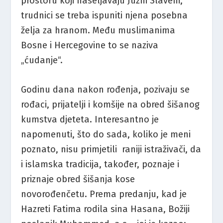
prostoru koji naseljavaju Južni Slaveni,
trudnici se treba ispuniti njena posebna
želja za hranom. Među muslimanima
Bosne i Hercegovine to se naziva
„ćudanje“.
Godinu dana nakon rođenja, pozivaju se
rođaci, prijatelji i komšije na obred šišanog
kumstva djeteta. Interesantno je
napomenuti, što do sada, koliko je meni
poznato, nisu primjetili raniji istraživači, da
i islamska tradicija, također, poznaje i
priznaje obred šišanja kose
novorođenčetu. Prema predanju, kad je
Hazreti Fatima rodila sina Hasana, Božiji