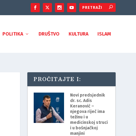
POLITIKA
DRUŠTVO
KULTURA
ISLAM
PROČITAJTE I:
Novi predsjednik
dr. sc. Adis
Keranović –
njegova riječ ima
težinu i u
medicinskoj struci
i u bošnjačkoj
manjini