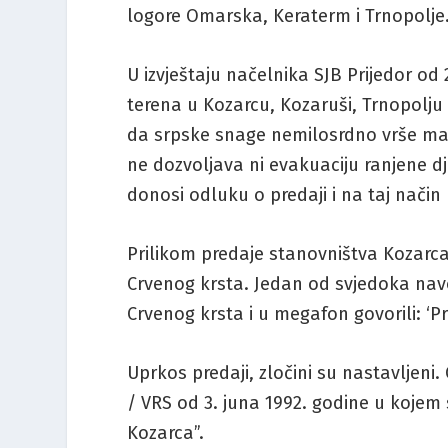
logore Omarska, Keraterm i Trnopolje
U izvještaju načelnika SJB Prijedor od 
terena u Kozarcu, Kozaruši, Trnopolju 
da srpske snage nemilosrdno vrše mas
ne dozvoljava ni evakuaciju ranjene dj
donosi odluku o predaji i na taj način
Prilikom predaje stanovništva Kozarc
Crvenog krsta. Jedan od svjedoka navod
Crvenog krsta i u megafon govorili: ‘Pre
Uprkos predaji, zločini su nastavljeni.
/ VRS od 3. juna 1992. godine u kojem
Kozarca”.