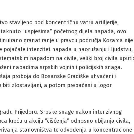
vo stavljeno pod koncentričnu vatru artiljerije,
otaknuto “uspjesima” početnog dijela napada, ovo
inuirano granatiranje u pravcu područja Kozarca nije
 pojačale intenzitet napada u naoružanju i ljudstvu,
stematskim napadom na civile, veliki broj civila uputi
loženi napadima srpskih vojnih i policijskih snaga.
ušaja proboja do Bosanske Gradiške uhvaćeni i
biti zlostavljani, a potom prebačeni u logor
gradu Prijedoru. Srpske snage nakon intenzivnog
ca kreću u akciju “čišćenja” odnosno ubijanja civila,
tjerivanja stanovništva te odvođenja u koncentracione