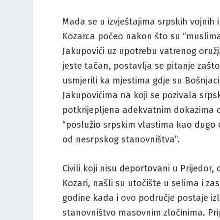
Mada se u izvještajima srpskih vojnih 
Kozarca počeo nakon što su “musliman
Jakupovići uz upotrebu vatrenog oružja 
jeste tačan, postavlja se pitanje zaš
usmjerili ka mjestima gdje su Bošnjaci
Jakupovićima na koji se pozivala srpsk
potkrijepljena adekvatnim dokazima 
“poslužio srpskim vlastima kao dugo 
od nesrpskog stanovništva”.
Civili koji nisu deportovani u Prijedor
Kozari, našli su utočište u selima i za
godine kada i ovo područje postaje iz
stanovništvo masovnim zločinima. Pripa