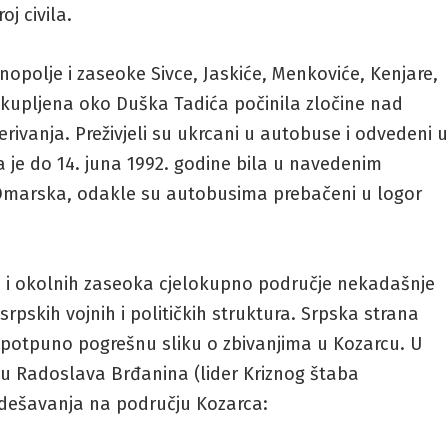
oj civila.
opolje i zaseoke Sivce, Jaskiće, Menkoviće, Kenjare,
 okupljena oko Duška Tadića počinila zločine nad
erivanja. Preživjeli su ukrcani u autobuse i odvedeni 
a je do 14. juna 1992. godine bila u navedenim
Omarska, odakle su autobusima prebačeni u logor
 i okolnih zaseoka cjelokupno područje nekadašnje
rpskih vojnih i političkih struktura. Srpska strana
u potpuno pogrešnu sliku o zbivanjima u Kozarcu. U
avu Radoslava Brđanina (lider Kriznog štaba
 dešavanja na području Kozarca: