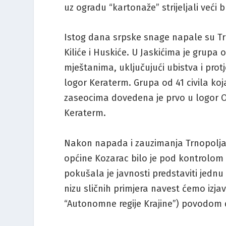
uz ogradu “kartonaže” strijeljali veći br
Istog dana srpske snage napale su Trn
Kiliće i Huskiće. U Jaskićima je grupa
mještanima, uključujući ubistva i protj
logor Keraterm. Grupa od 41 civila koj
zaseocima dovedena je prvo u logor 
Keraterm.
Nakon napada i zauzimanja Trnopolja
općine Kozarac bilo je pod kontrolom s
pokušala je javnosti predstaviti jedn
nizu sličnih primjera navest ćemo izj
“Autonomne regije Krajine”) povodom