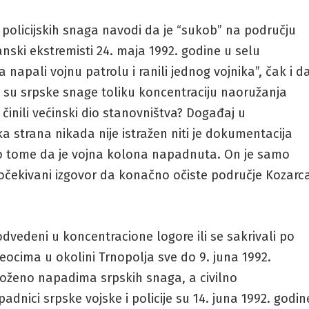
i policijskih snaga navodi da je “sukob” na području
ski ekstremisti 24. maja 1992. godine u selu
napali vojnu patrolu i ranili jednog vojnika”, čak i d
to su srpske snage toliku koncentraciju naoružanja
 činili većinski dio stanovništva? Događaj u
a strana nikada nije istražen niti je dokumentacija
o tome da je vojna kolona napadnuta. On je samo
očekivani izgovor da konačno očiste područje Kozarc
, odvedeni u koncentracione logore ili se sakrivali po
seocima u okolini Trnopolja sve do 9. juna 1992.
loženo napadima srpskih snaga, a civilno
dnici srpske vojske i policije su 14. juna 1992. godin