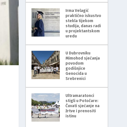
Irma Velagić
praktično iskustvo
stekla tijekom
studija, danas radi
u projektantskom
uredu
U Dubrovniku
Mimohod sjećanja
povodom
godišnjice
Genocida u
Srebrenici
Ultramaratonci
stigli u Potočare:
Čuvati sjećanje na
žrtve i prenositi
istinu