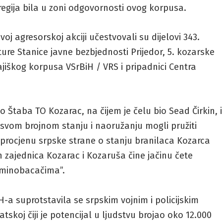
 regija bila u zoni odgovornosti ovog korpusa.
voj agresorskoj akciji učestvovali su dijelovi 343.
ure Stanice javne bezbjednosti Prijedor, 5. kozarske
rajiškog korpusa VSrBiH / VRS i pripadnici Centra
 Štaba TO Kozarac, na čijem je čelu bio Sead Čirkin, 
po svom brojnom stanju i naoružanju mogli pružiti
i procjenu srpske strane o stanju branilaca Kozarca
 zajednica Kozarac i Kozaruša čine jačinu čete
 minobacačima”.
a suprotstavila se srpskim vojnim i policijskim
koj čiji je potencijal u ljudstvu brojao oko 12.000