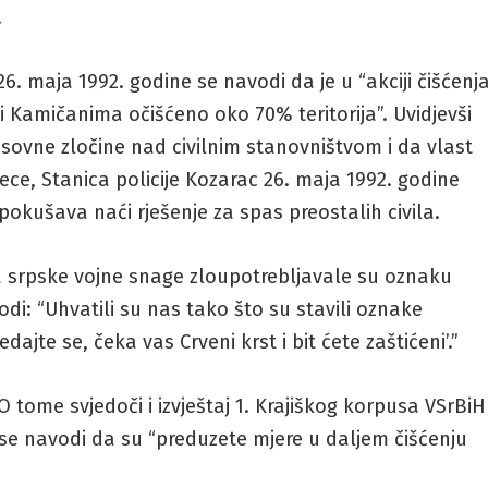
.
26. maja 1992. godine se navodi da je u “akciji čišćenj
i Kamičanima očišćeno oko 70% teritorija”. Uvidjevši
ovne zločine nad civilnim stanovništvom i da vlast
ece, Stanica policije Kozarac 26. maja 1992. godine
 pokušava naći rješenje za spas preostalih civila.
a srpske vojne snage zloupotrebljavale su oznaku
i: “Uhvatili su nas tako što su stavili oznake
dajte se, čeka vas Crveni krst i bit ćete zaštićeni’.”
 O tome svjedoči i izvještaj 1. Krajiškog korpusa VSrBiH
 se navodi da su “preduzete mjere u daljem čišćenju