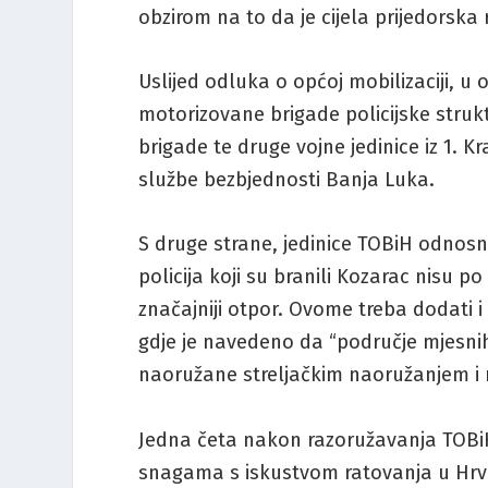
obzirom na to da je cijela prijedorska
Uslijed odluka o općoj mobilizaciji, u o
motorizovane brigade policijske strukt
brigade te druge vojne jedinice iz 1. K
službe bezbjednosti Banja Luka.
S druge strane, jedinice TOBiH odnosno
policija koji su branili Kozarac nisu 
značajniji otpor. Ovome treba dodati 
gdje je navedeno da “područje mjesnih
naoružane streljačkim naoružanjem i
Jedna četa nakon razoružavanja TOBiH-
snagama s iskustvom ratovanja u Hrvats