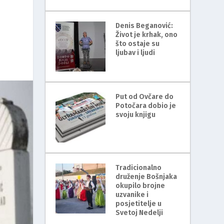
Denis Beganović:
Život je krhak, ono
što ostaje su
ljubav i ljudi
Put od Ovčare do
Potočara dobio je
svoju knjigu
Tradicionalno
druženje Bošnjaka
okupilo brojne
uzvanike i
posjetitelje u
Svetoj Nedelji