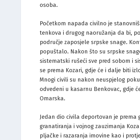
osoba.
Početkom napada civilno je stanovništ
tenkova i drugog naoružanja da bi, p
područje zaposjele srpske snage. Kont
popuštalo. Nakon što su srpske snage
sistematski rušeći sve pred sobom i si
se prema Kozari, gdje će i dalje biti iz
Mnogi civili su nakon neuspjelog pok
odvedeni u kasarnu Benkovac, gdje će 
Omarska.
Jedan dio civila deportovan je prema 
granatiranja i vojnog zauzimanja Kozar
pljačke i razaranja imovine kao i pro