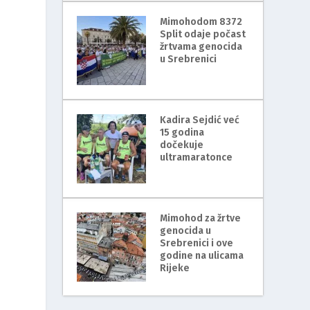
Mimohodom 8372
Split odaje počast
žrtvama genocida
u Srebrenici
Kadira Sejdić već
15 godina
dočekuje
i
ultramaratonce
Mimohod za žrtve
genocida u
Srebrenici i ove
godine na ulicama
Rijeke