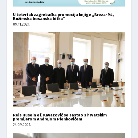
U četvrtak zagrebačka promocija knjige „Breza-94,
Bužimska bosanska bitka“
09.11.2021.
Reis Husein ef. Kavazović se sastao s hrvatskim
premijerom Andrejom Plenkovićem
24.09.2021.