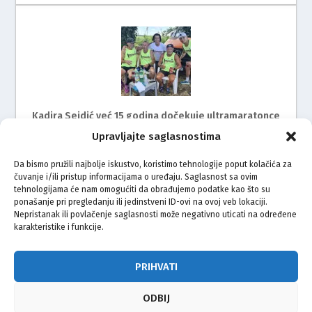
Kadira Sejdić već 15 godina dočekuje ultramaratonce
Upravljajte saglasnostima
Da bismo pružili najbolje iskustvo, koristimo tehnologije poput kolačića za
čuvanje i/ili pristup informacijama o uređaju. Saglasnost sa ovim
tehnologijama će nam omogućiti da obrađujemo podatke kao što su
ponašanje pri pregledanju ili jedinstveni ID-ovi na ovoj veb lokaciji.
Nepristanak ili povlačenje saglasnosti može negativno uticati na određene
karakteristike i funkcije.
Mimohod za žrtve genocida u Srebrenici i ove godine
na ulicama Rijeke
PRIHVATI
ODBIJ