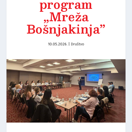
program
„Mreža
Bošnjakinja”
10.05.2026.
|
Društvo