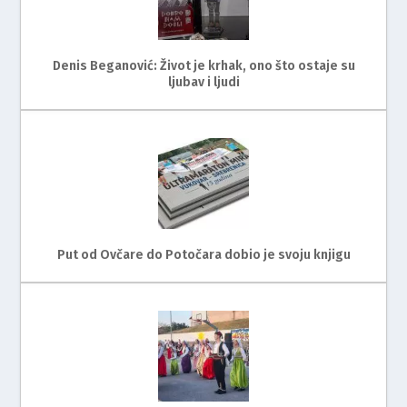
Denis Beganović: Život je krhak, ono što ostaje su
ljubav i ljudi
Put od Ovčare do Potočara dobio je svoju knjigu