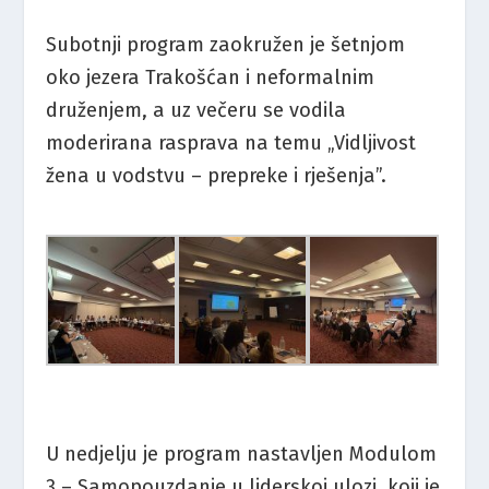
Subotnji program zaokružen je šetnjom
oko jezera Trakošćan i neformalnim
druženjem, a uz večeru se vodila
moderirana rasprava na temu „Vidljivost
žena u vodstvu – prepreke i rješenja”.
U nedjelju je program nastavljen Modulom
3 – Samopouzdanje u liderskoj ulozi, koji je