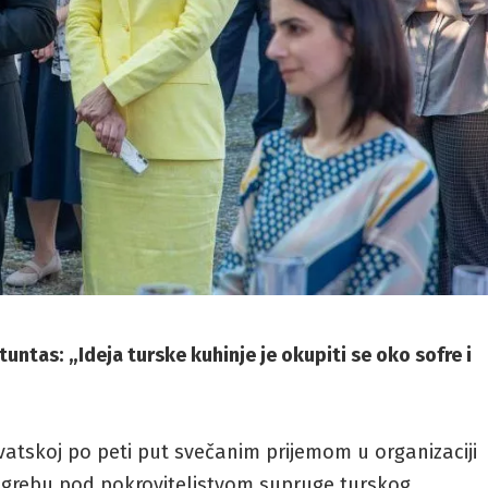
untas: „Ideja turske kuhinje je okupiti se oko sofre i
vatskoj po peti put svečanim prijemom u organizaciji
agrebu pod pokroviteljstvom supruge turskog