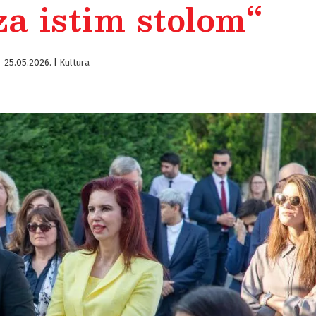
za istim stolom“
25.05.2026.
|
Kultura