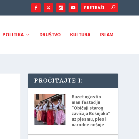
POLITIKA
DRUŠTVO
KULTURA
ISLAM
PROČITAJTE I:
Buzet ugostio
manifestaciju
“Običaji starog
zavičaja Bošnjaka”
uz pjesmu, ples i
narodne nošnje