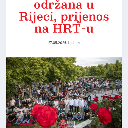
održana u
Rijeci, prijenos
na HRT-u
27.05.2026.
|
Islam