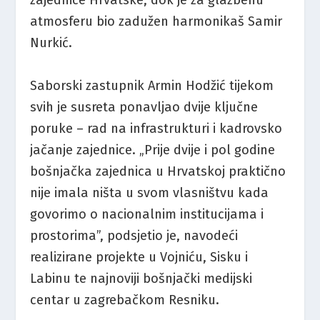
zajednice Hrvatske, dok je za glazbenu
atmosferu bio zadužen harmonikaš Samir
Nurkić.
Saborski zastupnik Armin Hodžić tijekom
svih je susreta ponavljao dvije ključne
poruke – rad na infrastrukturi i kadrovsko
jačanje zajednice. „Prije dvije i pol godine
bošnjačka zajednica u Hrvatskoj praktično
nije imala ništa u svom vlasništvu kada
govorimo o nacionalnim institucijama i
prostorima”, podsjetio je, navodeći
realizirane projekte u Vojniću, Sisku i
Labinu te najnoviji bošnjački medijski
centar u zagrebačkom Resniku.