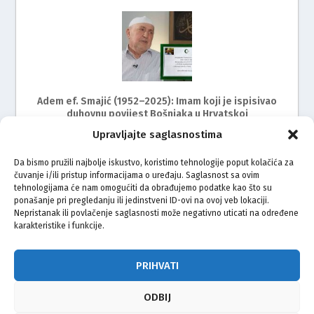
Adem ef. Smajić (1952–2025): Imam koji je ispisivao
duhovnu povijest Bošnjaka u Hrvatskoj
Upravljajte saglasnostima
Da bismo pružili najbolje iskustvo, koristimo tehnologije poput kolačića za
čuvanje i/ili pristup informacijama o uređaju. Saglasnost sa ovim
tehnologijama će nam omogućiti da obrađujemo podatke kao što su
ponašanje pri pregledanju ili jedinstveni ID-ovi na ovoj veb lokaciji.
Nepristanak ili povlačenje saglasnosti može negativno uticati na određene
karakteristike i funkcije.
Muftija Fazlović u Zagrebu: Islamski centar i džamija
imaju posebno mjesto u dovama bošnjačkog naroda
PRIHVATI
ODBIJ