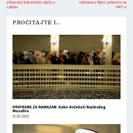
otkazano bajramsko sijelo u
održana u Rijeci, prijenos na
Labinu
HRT-u
PROČITAJTE I...
PRIPREME ZA RAMAZAN: Kako dočekati Najdražeg
Musafira
12.02.2025.