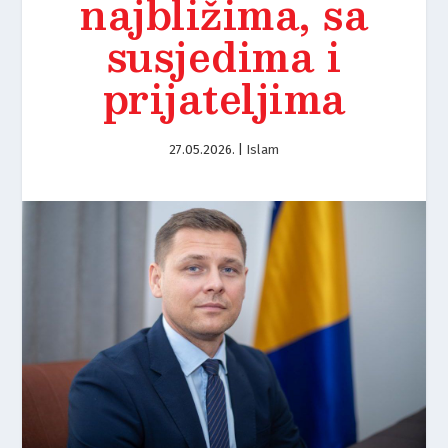
najbližima, sa
susjedima i
prijateljima
27.05.2026.
|
Islam