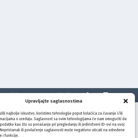
t
Politika privatnosti
Uvjeti korištenja
Upravljajte saglasnostima
žili najbolje iskustvo, koristimo tehnologije poput kolačića za čuvanje i/ili
rmacijama o uređaju. Saglasnost sa ovim tehnologijama će nam omogućiti da
odatke kao što su ponašanje pri pregledanju ili jedinstveni ID-ovi na ovoj
. Nepristanak ili povlačenje saglasnosti može negativno uticati na određene
e i funkcije.