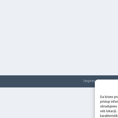
Impressum
Kontak
Da bismo pru
pristup info
obrađujemo p
veb lokaciji
karakteristik