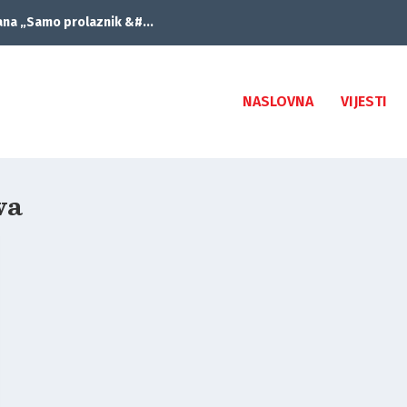
ana „Samo prolaznik &#...
NASLOVNA
VIJESTI
va