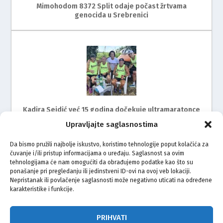
Mimohodom 8372 Split odaje počast žrtvama
genocida u Srebrenici
Kadira Sejdić već 15 godina dočekuje ultramaratonce
Upravljajte saglasnostima
Da bismo pružili najbolje iskustvo, koristimo tehnologije poput kolačića za
čuvanje i/ili pristup informacijama o uređaju. Saglasnost sa ovim
tehnologijama će nam omogućiti da obrađujemo podatke kao što su
ponašanje pri pregledanju ili jedinstveni ID-ovi na ovoj veb lokaciji.
Nepristanak ili povlačenje saglasnosti može negativno uticati na određene
karakteristike i funkcije.
Mimohod za žrtve genocida u Srebrenici i ove godine
na ulicama Rijeke
PRIHVATI