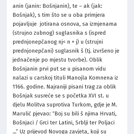
anin (janin: Bošnjanin), te – ak (jak:
Bošnjak), s tim što se u oba primjera
pojavljuje jotirana osnova, sa izmjenama
(strujno zubnog) suglasnika s (ispred
prednjonepčanog nj< n + j) u (strujni
prednjonepčani) suglasnik š (tj. izvršeno je
jednačenje po mjestu tvorbe). Oblik
Bošnjanin prvi put se u pisanom vidu
nalazi u carskoj tituli Manojla Komnena iz
1166. godine. Najraniji pisani trag za oblik
Bošnjak susreće se s početka XVI st. u
djelu Molitva suprotiva Turkom, gdje je M.
Marulić pjevao: “Boj su bili š njima Hrvati,
Bošnjaci / Grci ter Latini, Srblji ter Poljaci
…” Uz prijevod Novoga zavjeta, koji su