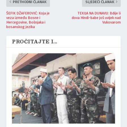
PRETHODNI ČLANAK
SLJEDEĆI ČLANAK
ŠEFIK DŽAFEROVIĆ: Koja je
TEKIJA NA DUNAVU: Bdije li
veza između Bosne i
dova Hindi-babe još uvijek nad
Hercegovine, Bošnjaka i
Vukovarom
bosanskog jezika
PROČITAJTE I...