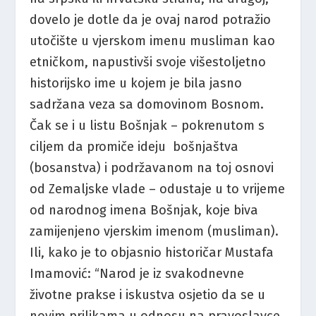
dovelo je dotle da je ovaj narod potražio
utočište u vjerskom imenu musliman kao
etničkom, napustivši svoje višestoljetno
historijsko ime u kojem je bila jasno
sadržana veza sa domovinom Bosnom.
Čak se i u listu Bošnjak – pokrenutom s
ciljem da promiče ideju bošnjaštva
(bosanstva) i podržavanom na toj osnovi
od Zemaljske vlade – odustaje u to vrijeme
od narodnog imena Bošnjak, koje biva
zamijenjeno vjerskim imenom (musliman).
Ili, kako je to objasnio historičar Mustafa
Imamović: “Narod je iz svakodnevne
životne prakse i iskustva osjetio da se u
novim prilikama u odnosu na pravoslavce