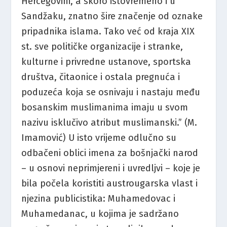
Hercegovini, a skoro istovremeno i u
Sandžaku, znatno šire značenje od oznake
pripadnika islama. Tako već od kraja XIX
st. sve političke organizacije i stranke,
kulturne i privredne ustanove, sportska
društva, čitaonice i ostala pregnuća i
poduzeća koja se osnivaju i nastaju među
bosanskim muslimanima imaju u svom
nazivu isklučivo atribut muslimanski.” (M.
Imamović) U isto vrijeme odlučno su
odbačeni oblici imena za bošnjački narod
– u osnovi neprimjereni i uvredljvi – koje je
bila počela koristiti austrougarska vlast i
njezina publicistika: Muhamedovac i
Muhamedanac, u kojima je sadržano