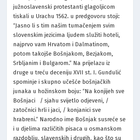
južnoslavenski protestanti glagoljicom
tiskali u Urachu 1562. u predgovoru stoji:
“Jasno li s tim našim tumačenjem svim
slovenskim jezicima ljudem služiti hoteli,
najprvo vam Hrvatom i Dalmatinom,
potom takojše Bošnjakom, Bezjakom,
Srbljanim i Bulgarom.” Na prijelazu iz
druge u treću deceniju XVII st. I. Gundulić
spominje i skupno učešće bošnjačkih
junaka u hožinskom boju: “Na konjijeh sve
Bošnjaci / sjahu svijetlo odjeveni, /
zatočnici hrli i jaci, / konjanici sve
hrabreni.” Narodno ime Bošnjak susreće se
i u djelima različitih pisaca u osmanskom
razdoblju, slavenskih i drugih, kao što su