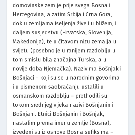
domovinske zemlje prije svega Bosna i
Hercegovina, a zatim Srbija i Crna Gora,
dok u zemljama iseljenja žive i u bližem, i
daljem susjedstvu (Hrvatska, Slovenija,
Makedonija), te u čitavom nizu zemalja u
svijetu (posebno je u ranijem razdoblju u
tom smislu bila značajna Turska, a u
novije doba Njemačka). Nazivima Bošnjak i
Bošnjaci – koji su se u narodnim govorima
i u pismenom saobraćanju ustalili u
osmanskom razdoblju – prethodili su
tokom srednjeg vijeka nazivi Bošnjanin i
Bošnjani. Etnici Bošnjanin i Bošnjak,
nastalim prema imenu zemlje (Bosna),
izvedeni su iz osnove Bosna sufiksima –