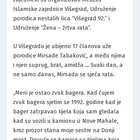
Islamske zajednice Višegrad, Udruženje
porodica nestalih lica “Višegrad 92.” i
Udruženje “Žena – žrtva rata”.
U Višegradu je ubijeno 17 članova uže
porodice Mirsade Tabaković, a među njima
i njen suprug, brat, amidža … Svaki dan, a
ne samo danas, Mirsada se sjeća rata.
„Meni je ostao zvuk bagera. Kad čujem
zvuk bagera sjetim se 1992. godine kad je
bager zatrpavao tijela koja sam gledala
kad su vozili u kamionu iz Nove Mahale,
kroz prozor stana moje sestre na Donji
most. Dovuče se kamion sa tijelima koja