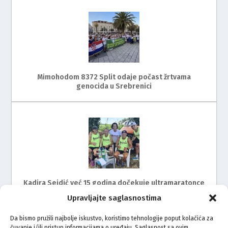
Mimohodom 8372 Split odaje počast žrtvama
genocida u Srebrenici
Kadira Sejdić već 15 godina dočekuje ultramaratonce
Upravljajte saglasnostima
Da bismo pružili najbolje iskustvo, koristimo tehnologije poput kolačića za
čuvanje i/ili pristup informacijama o uređaju. Saglasnost sa ovim