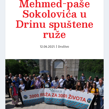
Mehmed-paše
Sokolovića u
Drinu spuštene
ruže
12.06.2021.
|
Društvo