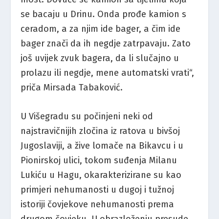
se bacaju u Drinu. Onda prođe kamion s
ceradom, a za njim ide bager, a čim ide
bager znači da ih negdje zatrpavaju. Zato
još uvijek zvuk bagera, da li slučajno u
prolazu ili negdje, mene automatski vrati“,
priča Mirsada Tabaković.
U Višegradu su počinjeni neki od
najstravičnijih zločina iz ratova u bivšoj
Jugoslaviji, a žive lomače na Bikavcu i u
Pionirskoj ulici, tokom suđenja Milanu
Lukiću u Hagu, okarakterizirane su kao
primjeri nehumanosti u dugoj i tužnoj
istoriji čovjekove nehumanosti prema
drugom čovjeku. U obrazloženju presude