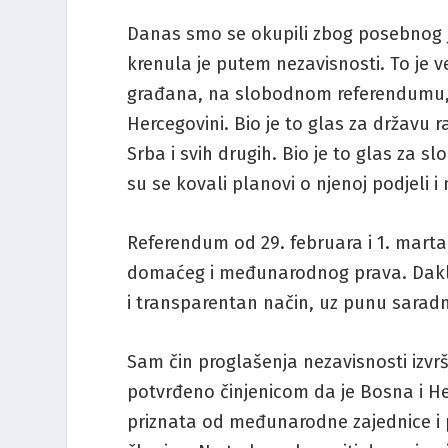
Danas smo se okupili zbog posebnog jub
krenula je putem nezavisnosti. To je ve
građana, na slobodnom referendumu, iz
Hercegovini. Bio je to glas za državu
Srba i svih drugih. Bio je to glas za 
su se kovali planovi o njenoj podjeli i
Referendum od 29. februara i 1. mart
domaćeg i međunarodnog prava. Dakle
i transparentan način, uz punu sara
Sam čin proglašenja nezavisnosti izvr
potvrđeno činjenicom da je Bosna i H
priznata od međunarodne zajednice i 