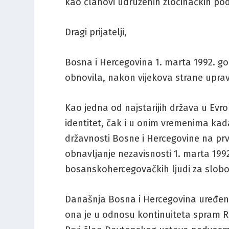
kao članovi udruženih zločinačkih pod
Dragi prijatelji,
Bosna i Hercegovina 1. marta 1992. god
obnovila, nakon vijekova strane uprav
Kao jedna od najstarijih država u Evro
identitet, čak i u onim vremenima kada
državnosti Bosne i Hercegovine na pr
obnavljanje nezavisnosti 1. marta 1992
bosanskohercegovačkih ljudi za slob
Današnja Bosna i Hercegovina uređen
ona je u odnosu kontinuiteta spram Re