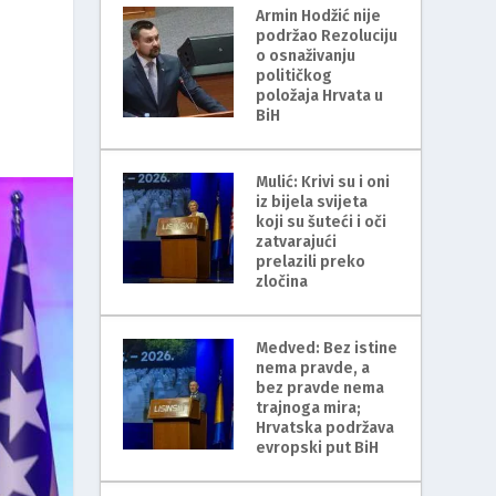
Armin Hodžić nije
podržao Rezoluciju
o osnaživanju
političkog
položaja Hrvata u
BiH
Mulić: Krivi su i oni
iz bijela svijeta
koji su šuteći i oči
zatvarajući
prelazili preko
zločina
Medved: Bez istine
nema pravde, a
bez pravde nema
trajnoga mira;
Hrvatska podržava
evropski put BiH