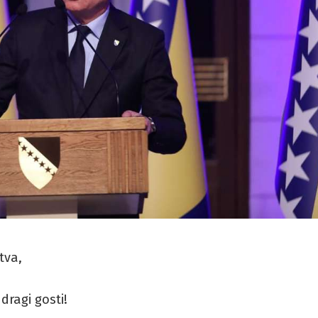
tva,
 dragi gosti!