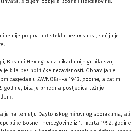
uhvata, s ciljem podjele Bosne i Hercegovine.
ine nije po prvi put stekla nezavisnost, već ju je
e.
pi, Bosna i Hercegovina nikada nije gubila svoj
 je bila bez političke nezavisnosti. Obnavljanje
vom zasjedanju ZAVNOBiH-a 1943. godine, a zatim
. godine, bila je prirodna posljedica težnje
odom.
a je na temelju Daytonskog mirovnog sporazuma, ali
publike Bosne i Hercegovine iz 1. marta 1992. godine