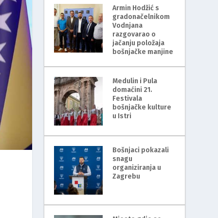
Armin Hodžić s
gradonačelnikom
Vodnjana
razgovarao o
jačanju položaja
bošnjačke manjine
Medulin i Pula
domaćini 21.
Festivala
bošnjačke kulture
u Istri
Bošnjaci pokazali
snagu
organiziranja u
Zagrebu