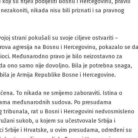
 koji su htjeli podijeliti Bosnu i Hercegovinu, pravili
 nezakoniti, nikada nisu bili priznati i sa pravnog
ojoj strani pokušali su svoje ciljeve ostvariti –
rova agresija na Bosnu i Hercegovinu, pokazalo se d
ioci. Međunarodno pravo je bilo neizostavno za
 da ono samo nije dovoljno. Bila je potrebna snaga,
 bila je Armija Republike Bosne i Hercegovine.
aćena. To nikada ne smijemo zaboraviti. Istina o
anicama međunarodnih sudova. Po presudama
ribunala, rat u Bosni i Hercegovini nedvosmisleno
užani sukob, u kojem su učestvovale Srbija i
nici Srbije i Hrvatske, u ovim presudama, određeni su