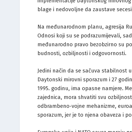
implementacije Daytonskog mirovnog s
blage i nedovoljne da zaustave secesio
Na međunarodnom planu, agresija Ruske
Odnosi koji su se podrazumijevali, sad
međunarodno pravo bezobzirno su poga
budnosti, ozbiljnosti i odgovornosti.
Jedini način da se sačuva stabilnost u
Daytonski mirovni sporazum i 27 godin
1995. godinu, ima opasne namjere. M
zajednica, mora shvatiti svu ozbiljnost
odbrambeno-vojne mehanizme, euroatla
sporazum, jer je to njena obaveza i