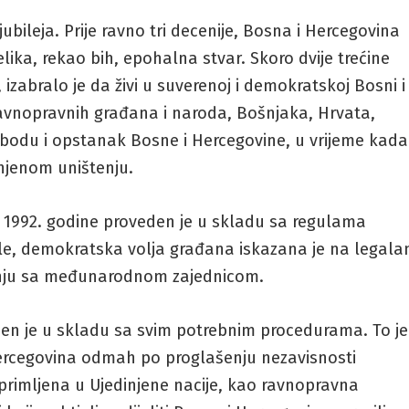
ileja. Prije ravno tri decenije, Bosna i Hercegovina
lika, rekao bih, epohalna stvar. Skoro dvije trećine
abralo je da živi u suverenoj i demokratskoj Bosni i
 ravnopravnih građana i naroda, Bošnjaka, Hrvata,
slobodu i opstanak Bosne i Hercegovine, u vrijeme kada
 njenom uništenju.
a 1992. godine proveden je u skladu sa regulama
, demokratska volja građana iskazana je na legala
dnju sa međunarodnom zajednicom.
šen je u skladu sa svim potrebnim procedurama. To je
ercegovina odmah po proglašenju nezavisnosti
primljena u Ujedinjene nacije, kao ravnopravna