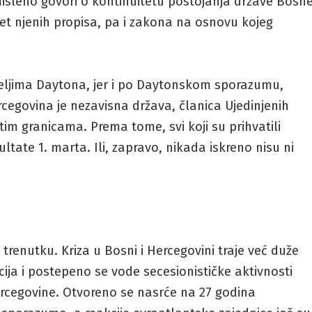
sleno govori o kontinuitetu postojanja države Bosn
itet njenih propisa, pa i zakona na osnovu kojeg
meljima Daytona, jer i po Daytonskom sporazumu,
rcegovina je nezavisna država, članica Ujedinjenih
im granicama. Prema tome, svi koji su prihvatili
ultate 1. marta. Ili, zapravo, nikada iskreno nisu ni
renutku. Kriza u Bosni i Hercegovini traje već duže
ucija i postepeno se vode secesionističke aktivnosti
Hercegovine. Otvoreno se nasrće na 27 godina