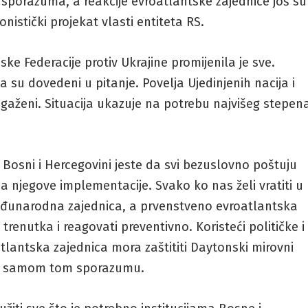
porazuma, a reakcije evroatlantske zajednice još su
nistički projekat vlasti entiteta RS.
 Federacije protiv Ukrajine promijenila je sve.
a su dovedeni u pitanje. Povelja Ujedinjenih nacija i
ženi. Situacija ukazuje na potrebu najvišeg stepen
 Bosni i Hercegovini jeste da svi bezuslovno poštuju
a njegove implementacije. Svako ko nas želi vratiti u
eđunarodna zajednica, a prvenstveno evroatlantska
 trenutka i reagovati preventivno. Koristeći političke i
ntska zajednica mora zaštititi Daytonski mirovni
 po samom tom sporazumu.