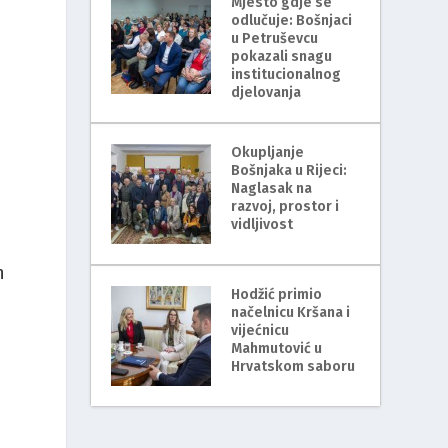
Mjesto gdje se
odlučuje: Bošnjaci
u Petruševcu
pokazali snagu
institucionalnog
djelovanja
Okupljanje
Bošnjaka u Rijeci:
Naglasak na
razvoj, prostor i
vidljivost
n
Hodžić primio
načelnicu Kršana i
vijećnicu
Mahmutović u
Hrvatskom saboru