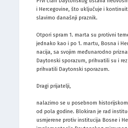
Prvi član Daytonskog ustava nedvosmi
i Hercegovine, što uključuje i kontinu
slavimo današnji praznik.
Otpori spram 1. marta su protivni te
jednako kao i po 1. martu, Bosna i He
nacija, sa svojim međunarodno priznat
Daytonski sporazum, prihvatili su i rez
prihvatili Daytonski sporazum.
Dragi prijatelji,
nalazimo se u posebnom historijskom t
od pola godine. Blokiran je rad instit
usmjerene protiv institucija Bosne i 