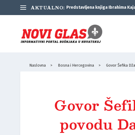
AKTUALNO:
Predstavljena knjiga Ibrahima Kaj
Naslovna
>
Bosna i Hercegovina
>
Govor Šefika Dž
Govor Šefi
povodu Da