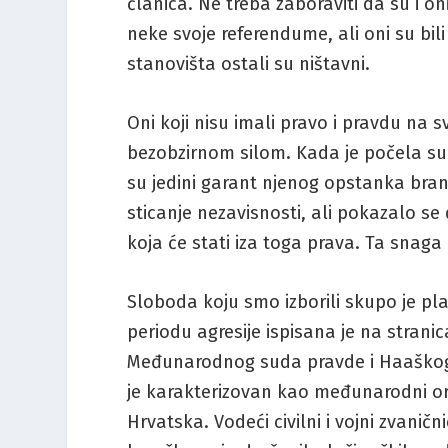
članica. Ne treba zaboraviti da su i oni
neke svoje referendume, ali oni su bili
stanovišta ostali su ništavni.
Oni koji nisu imali pravo i pravdu na sv
bezobzirnom silom. Kada je počela su
su jedini garant njenog opstanka bran
sticanje nezavisnosti, ali pokazalo se
koja će stati iza toga prava. Ta snaga
Sloboda koju smo izborili skupo je pl
periodu agresije ispisana je na str
Međunarodnog suda pravde i Haaškog t
je karakterizovan kao međunarodni or
Hrvatska. Vodeći civilni i vojni zvanič