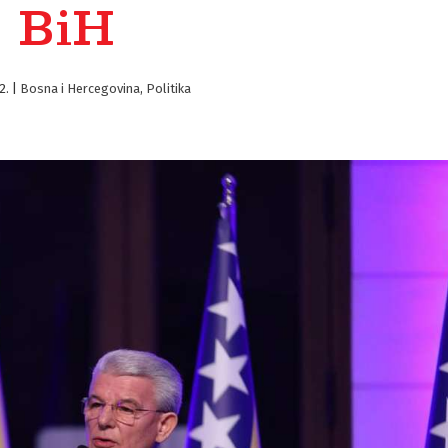
BiH
2.
|
Bosna i Hercegovina
,
Politika