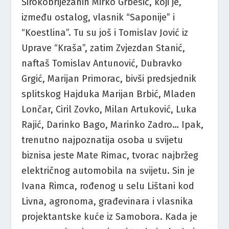
Širokobriježanin Mirko Grbešić, koji je,
između ostalog, vlasnik “Saponije” i
“Koestlina”. Tu su još i Tomislav Jović iz
Uprave “Kraša”, zatim Zvjezdan Stanić,
naftaš Tomislav Antunović, Dubravko
Grgić, Marijan Primorac, bivši predsjednik
splitskog Hajduka Marijan Brbić, Mladen
Lončar, Ciril Zovko, Milan Artuković, Luka
Rajić, Darinko Bago, Marinko Zadro… Ipak,
trenutno najpoznatija osoba u svijetu
biznisa jeste Mate Rimac, tvorac najbržeg
električnog automobila na svijetu. Sin je
Ivana Rimca, rođenog u selu Lištani kod
Livna, agronoma, građevinara i vlasnika
projektantske kuće iz Samobora. Kada je