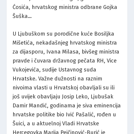
Ćosića, hrvatskog ministra odbrane Gojka
Šuška…
U Ljubuškom su porodične kuće Bosiljka
Mišetića, nekadašnjeg hrvatskog ministra
za dijasporu, Ivana Milasa, bivšeg ministra
pravde i čuvara državnog pečata RH, Vice
Vukojevića, sudije Ustavnog suda
Hrvatske. Važne dužnosti na raznim
nivoima vlasti u Hrvatskoj obavljali su ili
još uvijek obavljaju Josip Leko, Ljubušak
Damir Mandić, godinama je siva eminencija
hrvatske politike bio Ivić Pašalić, rođen u
Šuici, a u aktuelnoj Vladi Hrvatske
Hercegovka Marija Pejčinović-Burić je