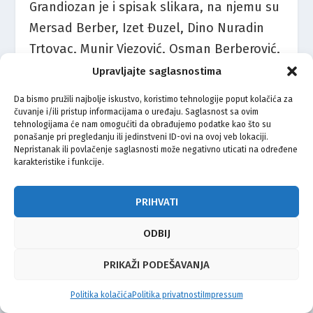
Grandiozan je i spisak slikara, na njemu su
Mersad Berber, Izet Đuzel, Dino Nuradin
Trtovac, Munir Vjezović, Osman Berberović,
Fadil Vejzović, Hamo Ibrulj, Hamo Čavrk,
Upravljajte saglasnostima
Dženana Voljevica Čičić, Alem Korkut,
Da bismo pružili najbolje iskustvo, koristimo tehnologije poput kolačića za
Zlatan Vehabović. Čuveni glazbeni
čuvanje i/ili pristup informacijama o uređaju. Saglasnost sa ovim
tehnologijama će nam omogućiti da obrađujemo podatke kao što su
umjetnici jesu braća Đelo i Ibrica Jusić,
ponašanje pri pregledanju ili jedinstveni ID-ovi na ovoj veb lokaciji.
Nepristanak ili povlačenje saglasnosti može negativno uticati na određene
Husein Hasanefendić Hus, Ismet Kurtović,
karakteristike i funkcije.
Edin Karamazov, braća Denis i Hari
Ahmetašević, Edin Osmić, odnosno Edo
PRIHVATI
Maajka, zatim muzikologinja Seadeta
ODBIJ
Midžić. Osnivač dubrovačkog folklornog
ansambla Linđo je Sulejman Muratović, a
PRIKAŽI PODEŠAVANJA
tekstopisac nekih od najvećih hitova
Politika kolačića
Politika privatnosti
Impressum
hrvatske zabavne glazbe je Namik Tarabić.