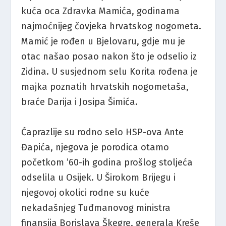
kuća oca Zdravka Mamića, godinama
najmoćnijeg čovjeka hrvatskog nogometa.
Mamić je rođen u Bjelovaru, gdje mu je
otac našao posao nakon što je odselio iz
Zidina. U susjednom selu Korita rođena je
majka poznatih hrvatskih nogometaša,
braće Darija i Josipa Šimića.
Ćaprazlije su rodno selo HSP-ova Ante
Đapića, njegova je porodica otamo
početkom ’60-ih godina prošlog stoljeća
odselila u Osijek. U Širokom Brijegu i
njegovoj okolici rodne su kuće
nekadašnjeg Tuđmanovog ministra
finansija Borislava Škegre, generala Kreše