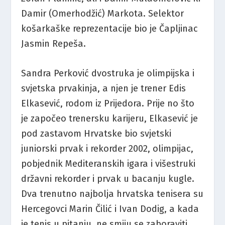
Damir (Omerhodžić) Markota. Selektor
košarkaške reprezentacije bio je Čapljinac
Jasmin Repeša.
Sandra Perković dvostruka je olimpijska i
svjetska prvakinja, a njen je trener Edis
Elkasević, rodom iz Prijedora. Prije no što
je započeo trenersku karijeru, Elkasević je
pod zastavom Hrvatske bio svjetski
juniorski prvak i rekorder 2002, olimpijac,
pobjednik Mediteranskih igara i višestruki
državni rekorder i prvak u bacanju kugle.
Dva trenutno najbolja hrvatska tenisera su
Hercegovci Marin Čilić i Ivan Dodig, a kada
je tenis u pitanju, ne smiju se zaboraviti