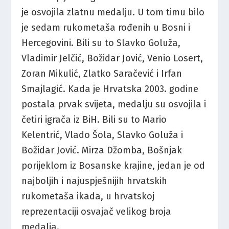
je osvojila zlatnu medalju. U tom timu bilo
je sedam rukometaša rođenih u Bosni i
Hercegovini. Bili su to Slavko Goluža,
Vladimir Jelčić, Božidar Jović, Venio Losert,
Zoran Mikulić, Zlatko Saračević i Irfan
Smajlagić. Kada je Hrvatska 2003. godine
postala prvak svijeta, medalju su osvojila i
četiri igrača iz BiH. Bili su to Mario
Kelentrić, Vlado Šola, Slavko Goluža i
Božidar Jović. Mirza Džomba, Bošnjak
porijeklom iz Bosanske krajine, jedan je od
najboljih i najuspješnijih hrvatskih
rukometaša ikada, u hrvatskoj
reprezentaciji osvajač velikog broja
medalja.