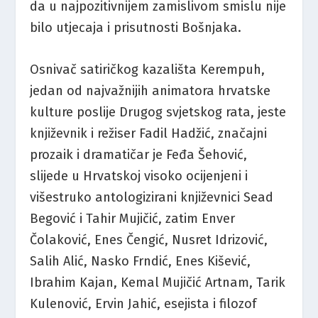
da u najpozitivnijem zamislivom smislu nije
bilo utjecaja i prisutnosti Bošnjaka.
Osnivač satiričkog kazališta Kerempuh,
jedan od najvažnijih animatora hrvatske
kulture poslije Drugog svjetskog rata, jeste
književnik i režiser Fadil Hadžić, značajni
prozaik i dramatičar je Feđa Šehović,
slijede u Hrvatskoj visoko ocijenjeni i
višestruko antologizirani književnici Sead
Begović i Tahir Mujičić, zatim Enver
Čolaković, Enes Čengić, Nusret Idrizović,
Salih Alić, Nasko Frndić, Enes Kišević,
Ibrahim Kajan, Kemal Mujičić Artnam, Tarik
Kulenović, Ervin Jahić, esejista i filozof