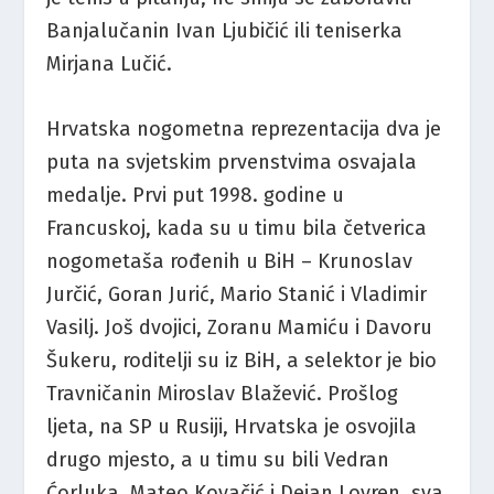
Banjalučanin Ivan Ljubičić ili teniserka
Mirjana Lučić.
Hrvatska nogometna reprezentacija dva je
puta na svjetskim prvenstvima osvajala
medalje. Prvi put 1998. godine u
Francuskoj, kada su u timu bila četverica
nogometaša rođenih u BiH – Krunoslav
Jurčić, Goran Jurić, Mario Stanić i Vladimir
Vasilj. Još dvojici, Zoranu Mamiću i Davoru
Šukeru, roditelji su iz BiH, a selektor je bio
Travničanin Miroslav Blažević. Prošlog
ljeta, na SP u Rusiji, Hrvatska je osvojila
drugo mjesto, a u timu su bili Vedran
Ćorluka, Mateo Kovačić i Dejan Lovren, sva