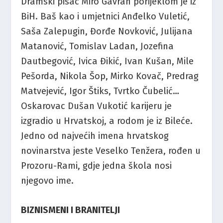
Dramski pisac Miro Gavran porijeklom je iz
BiH. Baš kao i umjetnici Anđelko Vuletić,
Saša Zalepugin, Đorđe Novković, Julijana
Matanović, Tomislav Ladan, Jozefina
Dautbegović, Ivica Đikić, Ivan Kušan, Mile
Pešorda, Nikola Šop, Mirko Kovač, Predrag
Matvejević, Igor Štiks, Tvrtko Čubelić…
Oskarovac Dušan Vukotić karijeru je
izgradio u Hrvatskoj, a rodom je iz Bileće.
Jedno od najvećih imena hrvatskog
novinarstva jeste Veselko Tenžera, rođen u
Prozoru-Rami, gdje jedna škola nosi
njegovo ime.
BIZNISMENI I BRANITELJI