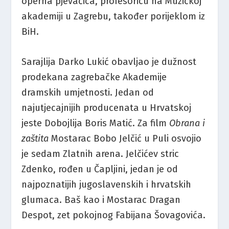
operna pjevačica, profesoricu na Muzičkoj
akademiji u Zagrebu, također porijeklom iz
BiH.
Sarajlija Darko Lukić obavljao je dužnost
prodekana zagrebačke Akademije
dramskih umjetnosti. Jedan od
najutjecajnijih producenata u Hrvatskoj
jeste Dobojlija Boris Matić. Za film
Obrana i
zaštita
Mostarac Bobo Jelčić u Puli osvojio
je sedam Zlatnih arena. Jelčićev stric
Zdenko, rođen u Čapljini, jedan je od
najpoznatijih jugoslavenskih i hrvatskih
glumaca. Baš kao i Mostarac Dragan
Despot, zet pokojnog Fabijana Šovagovića.