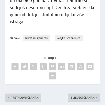
od oko 400 godina zatvora. Trenutno se
sudi još desetorici optuženih za srebrenički
genocid dok je istodobno u tijeku više
istraga.
Oznake:
hrvatski generali
Majke Srebrenice
PODIJELI:
PRETHODNI ČLANAK
SLJEDEĆI ČLANAK