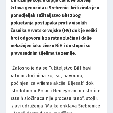
Udruženje koja okuplja članove obitelji
žrtava genocida u Srebrenici kritizirala je u
ponedjeljak Tužiteljstvo BiH zbog
pokretanja postupaka protiv visokih
časnika Hrvatske vojske (HV) dok je veliki
broj odgovornih za ratne zločine i dalje
nekažnjen iako žive u BiH i dostupni su
pravosudnim tijelima te zemlje.
“Žalosno je da se Tužiteljstvo BiH bavi
ratnim zločinima koji su, navodno,
počinjeni za vrijeme akcije ‘Bljesak’ dok
istodobno u Bosni i Hercegovini na stotine
ratnih zločinaca nije procesuirano”, stoji u
izjavi udruženja “Majke enklava Srebrenice