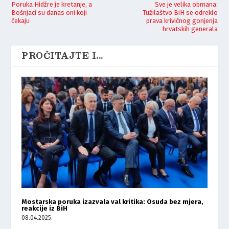
Poruka Hidžre je kretanje, a
Sve je velika obmana:
Bošnjaci su danas oni koji
Tužilaštvo BiH se odreklo
čekaju
prava krivičnog gonjenja
hrvatskih generala
PROČITAJTE I...
Mostarska poruka izazvala val kritika: Osuda bez mjera,
reakcije iz BiH
08.04.2025.