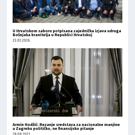
U Hrvatskom saboru potpisana zajednička izjava udruga
Bošnjaka branitelja u Republici Hrvatskoj
23.03.2026.
Armin Hodžić: Rezanje sredstava za nacionalne manjine
u Zagrebu političko, ne finansijsko pitanje
28.09.2021.