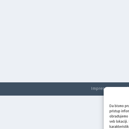
Impressum
Kontak
Da bismo pru
pristup info
obrađujemo p
veb lokaciji
karakteristik