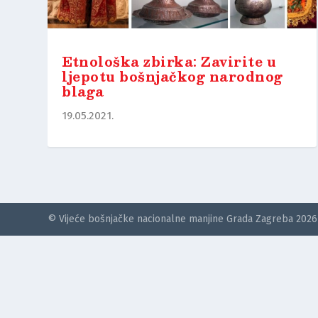
Etnološka zbirka: Zavirite u
ljepotu bošnjačkog narodnog
blaga
19.05.2021.
© Vijeće bošnjačke nacionalne manjine Grada Zagreba 2026