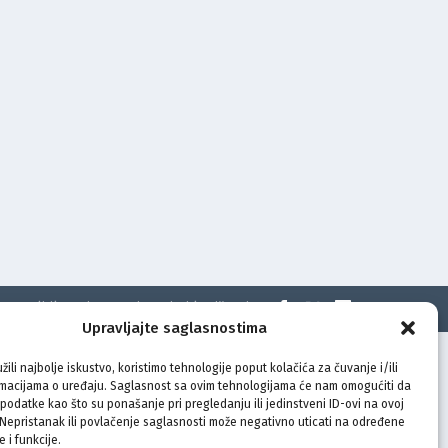
t
Politika privatnosti
Uvjeti korištenja
Upravljajte saglasnostima
žili najbolje iskustvo, koristimo tehnologije poput kolačića za čuvanje i/ili
rmacijama o uređaju. Saglasnost sa ovim tehnologijama će nam omogućiti da
odatke kao što su ponašanje pri pregledanju ili jedinstveni ID-ovi na ovoj
. Nepristanak ili povlačenje saglasnosti može negativno uticati na određene
e i funkcije.