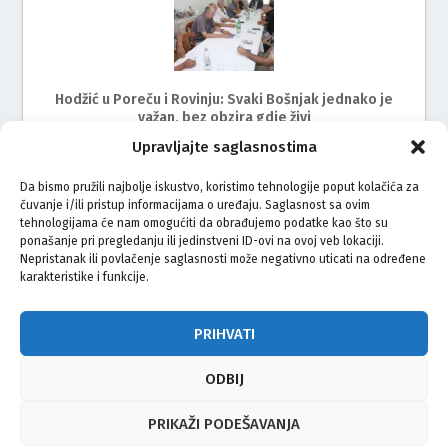
Hodžić u Poreču i Rovinju: Svaki Bošnjak jednako je
važan, bez obzira gdje živi
Upravljajte saglasnostima
Da bismo pružili najbolje iskustvo, koristimo tehnologije poput kolačića za
čuvanje i/ili pristup informacijama o uređaju. Saglasnost sa ovim
tehnologijama će nam omogućiti da obrađujemo podatke kao što su
ponašanje pri pregledanju ili jedinstveni ID-ovi na ovoj veb lokaciji.
Nepristanak ili povlačenje saglasnosti može negativno uticati na određene
karakteristike i funkcije.
Održan radni sastanak s predstavnicima Bošnjaka
Istre
PRIHVATI
ODBIJ
© Vijeće bošnjačke nacionalne manjine Grada Zagreba 2026
PRIKAŽI PODEŠAVANJA