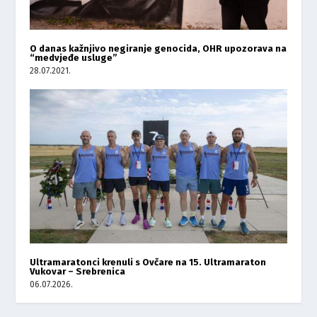
O danas kažnjivo negiranje genocida, OHR upozorava na
“medvjeđe usluge”
28.07.2021.
Ultramaratonci krenuli s Ovčare na 15. Ultramaraton
Vukovar – Srebrenica
06.07.2026.