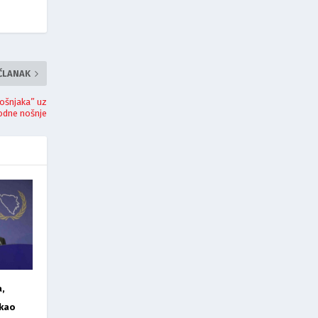
 ČLANAK
Bošnjaka” uz
rodne nošnje
,
 kao