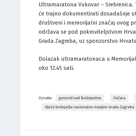
Ultramaratona Vukovar – Srebrenica. T
će trajno dokumentirati dosadašnje utr
društveni i memorijalni značaj ovog p
održava se pod pokroviteljstvom Hrvat
Grada Zagreba, uz sponzorstvo Hrvats
Dolazak ultramaratonaca u Memorijaln
oko 12.45 sati.
Oznake:
genocid nad Bošnjacima
Ovčara
Vijeće bošnjačke nacionalne manjine Grada Zagreba