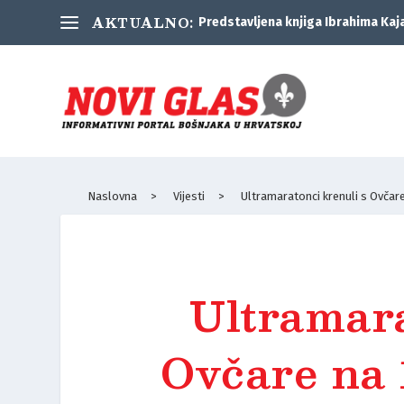
AKTUALNO:
Predstavljena knjiga Ibrahima Kaj
Naslovna
>
Vijesti
>
Ultramaratonci krenuli s Ovčar
Ultramara
Ovčare na 