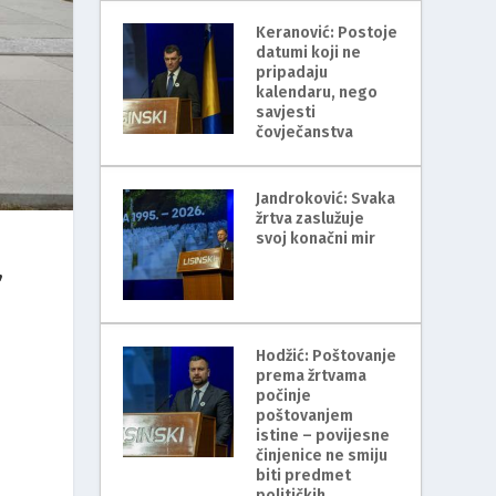
Keranović: Postoje
datumi koji ne
pripadaju
kalendaru, nego
savjesti
čovječanstva
Jandroković: Svaka
žrtva zaslužuje
svoj konačni mir
,
.
Hodžić: Poštovanje
prema žrtvama
počinje
poštovanjem
istine – povijesne
činjenice ne smiju
biti predmet
političkih