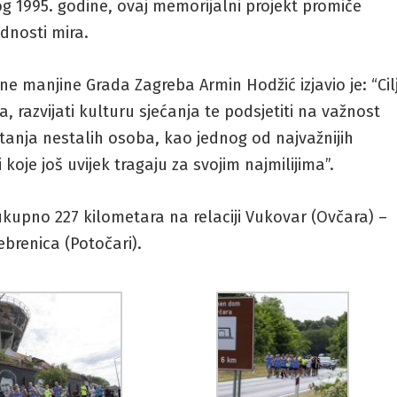
g 1995. godine, ovaj memorijalni projekt promiče
ednosti mira.
e manjine Grada Zagreba Armin Hodžić izjavio je: “Cil
 razvijati kulturu sjećanja te podsjetiti na važnost
itanja nestalih osoba, kao jednog od najvažnijih
 koje još uvijek tragaju za svojim najmilijima”.
 ukupno 227 kilometara na relaciji Vukovar (Ovčara) –
ebrenica (Potočari).