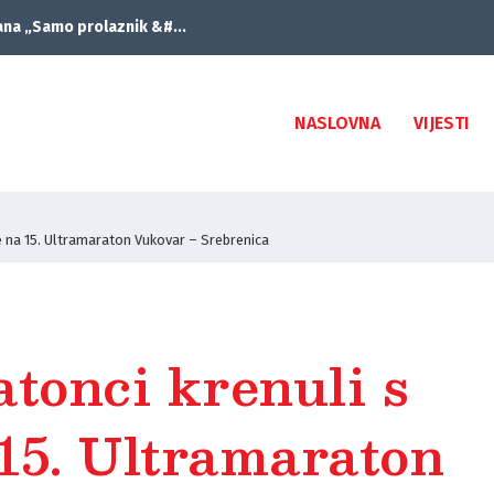
ana „Samo prolaznik &#...
NASLOVNA
VIJESTI
e na 15. Ultramaraton Vukovar – Srebrenica
tonci krenuli s
15. Ultramaraton