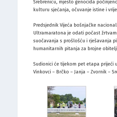
Srebrenicu, mjesto genocida počinjeno
kulturu sjećanja, očuvanje istine i vrij
Predsjednik Vijeća bošnjačke nacionaln
Ultramaratona je odati počast žrtvama,
suočavanja s prošlošću i rješavanja p
humanitarnih pitanja za brojne obitelji
Sudionici će tijekom pet etapa prijeći
Vinkovci – Brčko – Janja – Zvornik – Sr