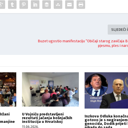
SLJEDEĆI
Buzet ugostio manifestaciju “Običaji starog zavičaja 
pjesmu, ples i na
držani
U Vojniću predstavljeni
Inzkova Odluka konačna
rezultati jačanja bošnjačkih
gotovo je s negiranjem
 manjine
institucija u Hrvatskoj
genocida, Dodik prijeti
11.06.2026.
nikada do sada