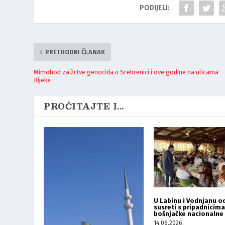
PODIJELI:
PRETHODNI ČLANAK
Mimohod za žrtve genocida u Srebrenici i ove godine na ulicama
Rijeke
PROČITAJTE I...
U Labinu i Vodnjanu o
susreti s pripadnicima
bošnjačke nacionalne
14.06.2026.