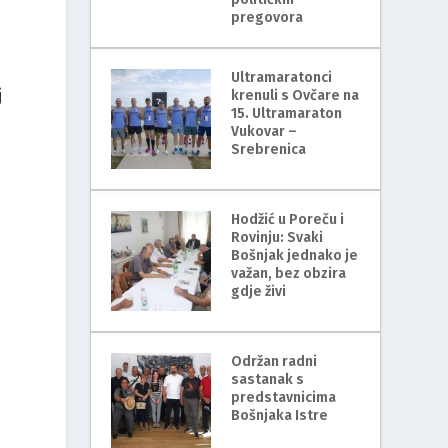
pregovora
Ultramaratonci
j
krenuli s Ovčare na
15. Ultramaraton
Vukovar –
Srebrenica
Hodžić u Poreču i
Rovinju: Svaki
Bošnjak jednako je
važan, bez obzira
gdje živi
Održan radni
sastanak s
predstavnicima
Bošnjaka Istre