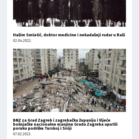
Hašim Smlatić, doktor medicine i nekadašnji rudar u Raši
02.04.2022.
BNZ za Grad Zagreb i zagrebačku županiju i Vijeće
bošnjačke nacionalne manjine Grada Zagreba uputili
poruku podrške Turskoj i Siriji
07.02.2023.