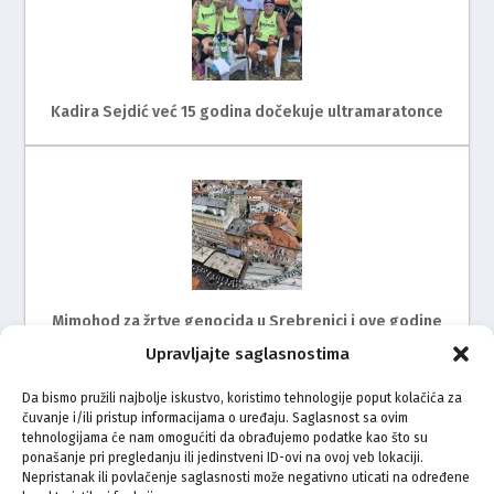
Kadira Sejdić već 15 godina dočekuje ultramaratonce
Mimohod za žrtve genocida u Srebrenici i ove godine
na ulicama Rijeke
Upravljajte saglasnostima
Da bismo pružili najbolje iskustvo, koristimo tehnologije poput kolačića za
čuvanje i/ili pristup informacijama o uređaju. Saglasnost sa ovim
tehnologijama će nam omogućiti da obrađujemo podatke kao što su
ponašanje pri pregledanju ili jedinstveni ID-ovi na ovoj veb lokaciji.
Nepristanak ili povlačenje saglasnosti može negativno uticati na određene