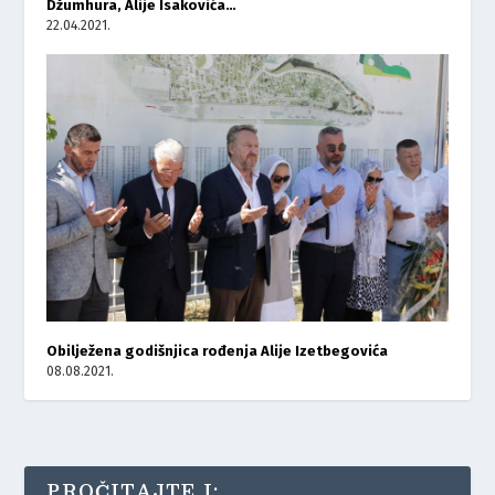
Džumhura, Alije Isakovića…
22.04.2021.
Obilježena godišnjica rođenja Alije Izetbegovića
08.08.2021.
PROČITAJTE I: