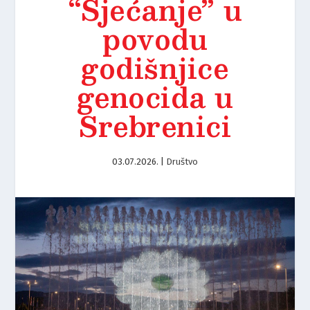
“Sjećanje” u
povodu
godišnjice
genocida u
Srebrenici
03.07.2026.
|
Društvo