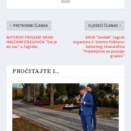
PRETHODNI ČLANAK
SLJEDEĆI ČLANAK
AUTORSKI PROJEKAT EMIRA
BKUD “Sevdah” Zagreb
HADŽIHAFIZBEGOVIĆA: “Sve je
organizira II. Smotru folklora i
do nas” u Zagrebu
kulturnog stvaralaštva
“Prijateljstvo ne poznaje
granice”
PROČITAJTE I...