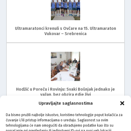
Ultramaratonci krenuli s Ovčare na 15. Ultramaraton
Vukovar – Srebrenica
Hodžić u Poreču i Rovinju: Svaki Bošnjak jednako je
važan, bez obzira gdje živi
Upravljajte saglasnostima
Da bismo pružili najbolje iskustvo, koristimo tehnologije poput kolačića za
čuvanje i/ili pristup informacijama o uređaju. Saglasnost sa ovim
tehnologijama će nam omogućiti da obrađujemo podatke kao što su
ponašanje pri pregledanju ili jedinstveni ID-ovi na ovoj veb lokaciji.