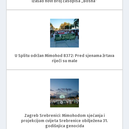
Izašao novi broj časopisa „Bosna”
U Splitu održan Mimohod 8372: Pred sjenama žrtava
riječi su male
Zagreb Srebrenici: Mimohodom sjećanja i
projekcijom cvijeta Srebrenice obilježena 31.
godišnjica genocida