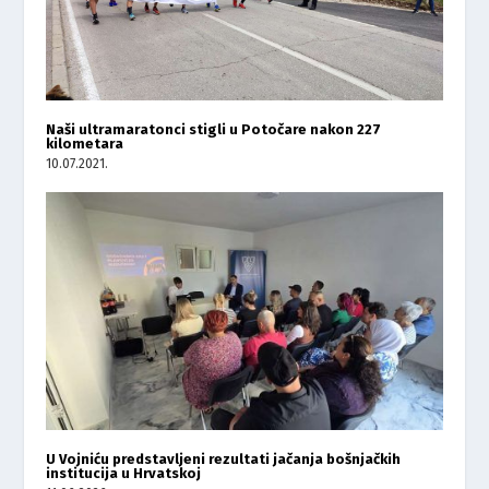
Naši ultramaratonci stigli u Potočare nakon 227
kilometara
10.07.2021.
U Vojniću predstavljeni rezultati jačanja bošnjačkih
institucija u Hrvatskoj