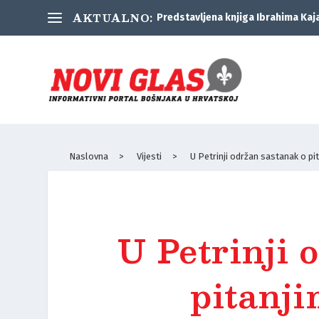
AKTUALNO:
Predstavljena knjiga Ibrahima Kaj
Naslovna
>
Vijesti
>
U Petrinji održan sastanak o p
U Petrinji 
pitanj