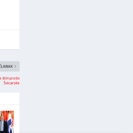
 ČLANAK
e BiH protiv
Švicarske