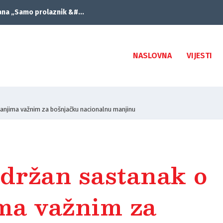
ana „Samo prolaznik &#...
NASLOVNA
VIJESTI
itanjima važnim za bošnjačku nacionalnu manjinu
održan sastanak o
ima važnim za