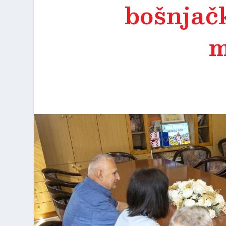
bošnjač
m