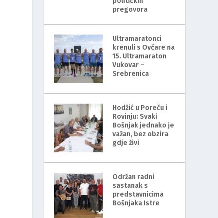
političkih
pregovora
Ultramaratonci
krenuli s Ovčare na
15. Ultramaraton
Vukovar –
Srebrenica
Hodžić u Poreču i
Rovinju: Svaki
Bošnjak jednako je
važan, bez obzira
gdje živi
Održan radni
sastanak s
predstavnicima
Bošnjaka Istre