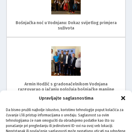
Bošnjačka noć u Vodnjanu: Dokaz svijetlog primjera
suživota
Armin Hodžić s gradonačelnikom Vodnjana
razgovarao o jačanju položaja bošnjačke manjine
Upravljajte saglasnostima
Da bismo pružili najbolje iskustvo, koristimo tehnologije poput kolačića za
čuvanje i/ili pristup informacijama o uređaju. Saglasnost sa ovim
tehnologijama će nam omogućiti da obrađujemo podatke kao što su
ponašanje pri pregledanju ili jedinstveni ID-ovi na ovoj veb lokaciji.
Nepristanak ili povlačenje saglasnosti može negativno uticati na određene