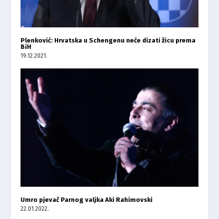
Plenković: Hrvatska u Schengenu neće dizati žicu prema
BiH
19.12.2021.
Umro pjevač Parnog valjka Aki Rahimovski
22.01.2022.