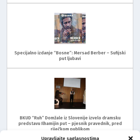
Specijalno izdanje “Bosne”: Mersad Berber – Sufijski
put ljubavi
BKUD “Ruh” Domžale iz Slovenije izvelo dramsku
predstavu Ilhamijin put – pjesnik pravednik, pred
riječkom publikom
Upravljajte saglasnostima