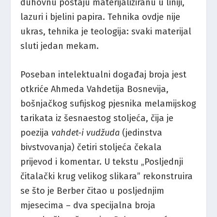
duhovnu postaju materijaliziranu u liniji,
lazuri i bjelini papira. Tehnika ovdje nije
ukras, tehnika je teologija: svaki materijal
sluti jedan mekam.
Poseban intelektualni događaj broja jest
otkriće Ahmeda Vahdetija Bosnevija,
bošnjačkog sufijskog pjesnika melamijskog
tarikata iz šesnaestog stoljeća, čija je
poezija
vahdet-i vudžuda
(jedinstva
bivstvovanja) četiri stoljeća čekala
prijevod i komentar. U tekstu „Posljednji
čitalački krug velikog slikara” rekonstruira
se što je Berber čitao u posljednjim
mjesecima – dva specijalna broja