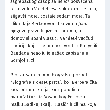
zagrebačkog časopisa
Behar
posvećena
tesavvufu i Vahdetijeva slika kapljice koja,
stigavši more, postaje sedam mora. Ta
slika daje Berberovom likovnom
fana
njegovu pravu književnu pratnju, a
domovini Bosni vlastitu vahdet-i vudžud
tradiciju koju nije morao uvoziti iz Konye ili
Bagdada nego ju je našao zapisanu u
Gornjoj Tuzli.
Broj zatvara intimni biografski portret
“Biografija s deset prsta”, koji Berbera čita
kroz prizmu tkanja, kroz porodičnu
manufakturu iz Bosanskog Petrovca,
majku Sadiku, tkalju klasičnih ćilima koja