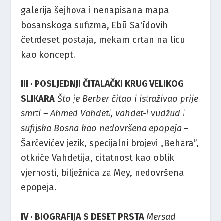
galerija šejhova i nenapisana mapa
bosanskoga sufizma, Ebū Sa'īdovih
četrdeset postaja, mekam crtan na licu
kao koncept.
III · POSLJEDNJI ČITALAČKI KRUG VELIKOG
SLIKARA
Što je Berber čitao i istraživao prije
smrti – Ahmed Vahdeti, vahdet-i vudžud i
sufijska Bosna kao nedovršena epopeja
–
Šarčevićev jezik, specijalni brojevi „Behara”,
otkriće Vahdetija, citatnost kao oblik
vjernosti, bilježnica za Mey, nedovršena
epopeja.
IV · BIOGRAFIJA S DESET PRSTA
Mersad