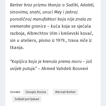
Berber kroz prizmu tkanja: o Sadiki, Adaleti,
sinovima, snahi, unuci Mey i jednoj
porodičnoj manufakturi koja nije znala za
vremenske granice
– kuća koja se sjećala
razboja, Albrechtov Ulm i kreševski kovač,
sin u atelieru, pismo iz 1979., trava niče iz
tkanja.
“Kapljica koja je krenula prema moru – još
uvijek putuje.”
– Ahmed Vahdeti Bosnevi
Oznake:
časopis Bosna
Mersad Berber
Sufijski put ljubavi