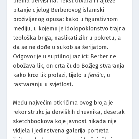
prema dervišima. Tekst otvara i najteže
pitanje cijelog Berberovog islamski
proživljenog opusa: kako u figurativnom
mediju, u kojemu je idolopoklonstvo trajna
teološka briga, naslikati zikr u pokretu, a
da se ne dođe u sukob sa šerijatom.
Odgovor je u suptilnoj razlici: Berber ne
obožava lik, on crta čudo Božjeg stvaranja
kako kroz lik prolazi, tijelo u
fenā'u
, u
rastvaranju u svjetlost.
Među najvećim otkrićima ovog broja je
rekonstrukcija derviških dnevnika, desetak
sketchbookova koje javnost nikada nije
vidjela i jedinstvena galerija portreta