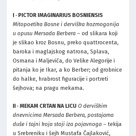
I · PICTOR IMAGINARIUS BOSNIENSIS
Mitopoetika Bosne i derviška kozmogonija
u opusu Mersada Berbera
– od slikara koji
je slikao kroz Bosnu, preko quattrocenta,
baroka i maglajskog natrona, Splava,
Osmana i Maljeviča, do Velike Alegorije i
pitanja ko je Ikar, a ko Berber; od grobnice
do halke, hrabrost figuracije i portreti
šejhova; na pragu mekama.
II · MEKAM CRTAN NA LICU
O derviškim
dnevnicima Mersada Berbera, postajama
duše i tajni koja stoji iza pojavnoga
– tekija
u Srebreniku i šejh Mustafa Čajlaković,