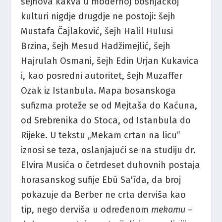
šejhova kakva u modernoj bošnjačkoj
kulturi nigdje drugdje ne postoji: šejh
Mustafa Čajlaković, šejh Halil Hulusi
Brzina, šejh Mesud Hadžimejlić, šejh
Hajrulah Osmani, šejh Edin Urjan Kukavica
i, kao posredni autoritet, šejh Muzaffer
Ozak iz Istanbula. Mapa bosanskoga
sufizma proteže se od Mejtaša do Kaćuna,
od Srebrenika do Stoca, od Istanbula do
Rijeke. U tekstu „Mekam crtan na licu”
iznosi se teza, oslanjajući se na studiju dr.
Elvira Musića o četrdeset duhovnih postaja
horasanskog sufije Ebū Sa'īda, da broj
pokazuje da Berber ne crta derviša kao
tip, nego derviša u određenom
mekamu
–