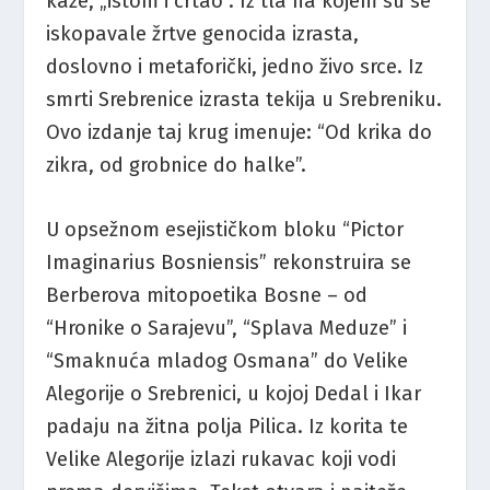
kaže, „istom i crtao”. Iz tla na kojem su se
iskopavale žrtve genocida izrasta,
doslovno i metaforički, jedno živo srce. Iz
smrti Srebrenice izrasta tekija u Srebreniku.
Ovo izdanje taj krug imenuje: “Od krika do
zikra, od grobnice do halke”.
U opsežnom esejističkom bloku “Pictor
Imaginarius Bosniensis” rekonstruira se
Berberova mitopoetika Bosne – od
“Hronike o Sarajevu”, “Splava Meduze” i
“Smaknuća mladog Osmana” do Velike
Alegorije o Srebrenici, u kojoj Dedal i Ikar
padaju na žitna polja Pilica. Iz korita te
Velike Alegorije izlazi rukavac koji vodi