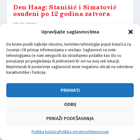
Den Haag: Stanišić i Simatović
osuđeni po 12 godina zatvora
30.06.2021.
Upravljajte saglasnostima
Da bismo pružili najbolje iskustvo, koristimo tehnologije poput kolačića za
čuvanje i/ili pristup informacijama o uređaju. Saglasnost sa ovim
tehnologijama će nam omogućiti da obrađujemo podatke kao što su
ponašanje pri pregledanju ili jedinstveni ID-ovi na ovoj veb lokaciji.
© Vijeće bošnjačke nacionalne manjine Grada Zagreba 2026
Nepristanak ili povlačenje saglasnosti može negativno uticati na određene
karakteristike i funkcije.
Impressum
Kontakt
Politika privatnosti
Uvjeti korištenja
PRIHVATI
ODBIJ
PRIKAŽI PODEŠAVANJA
Politika kolačića
Politika privatnosti
Impressum