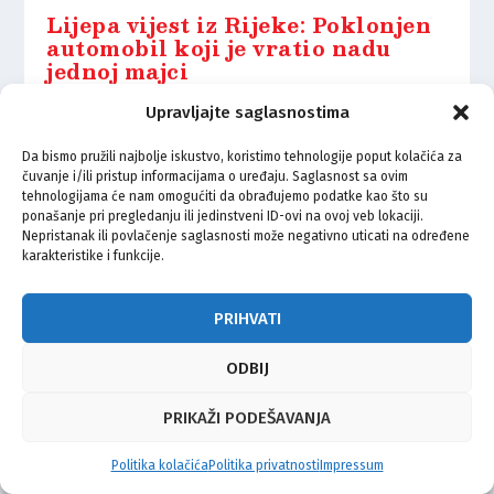
Lijepa vijest iz Rijeke: Poklonjen
automobil koji je vratio nadu
jednoj majci
1.02.2026.
Upravljajte saglasnostima
Da bismo pružili najbolje iskustvo, koristimo tehnologije poput kolačića za
čuvanje i/ili pristup informacijama o uređaju. Saglasnost sa ovim
tehnologijama će nam omogućiti da obrađujemo podatke kao što su
ponašanje pri pregledanju ili jedinstveni ID-ovi na ovoj veb lokaciji.
Nepristanak ili povlačenje saglasnosti može negativno uticati na određene
© Vijeće bošnjačke nacionalne manjine Grada Zagreba 2026
karakteristike i funkcije.
Impressum
Kontakt
Politika privatnosti
Uvjeti korištenja
PRIHVATI
ODBIJ
PRIKAŽI PODEŠAVANJA
Politika kolačića
Politika privatnosti
Impressum