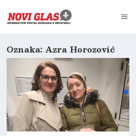
Oznaka:
Azra Horozović