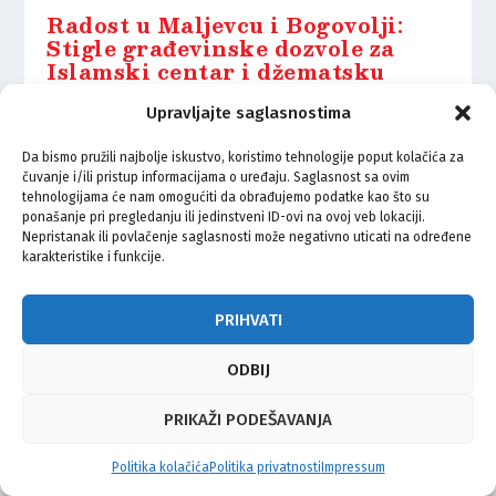
Radost u Maljevcu i Bogovolji:
Stigle građevinske dozvole za
Islamski centar i džematsku
kuću
Upravljajte saglasnostima
29.05.2021.
Da bismo pružili najbolje iskustvo, koristimo tehnologije poput kolačića za
čuvanje i/ili pristup informacijama o uređaju. Saglasnost sa ovim
tehnologijama će nam omogućiti da obrađujemo podatke kao što su
ponašanje pri pregledanju ili jedinstveni ID-ovi na ovoj veb lokaciji.
Nepristanak ili povlačenje saglasnosti može negativno uticati na određene
karakteristike i funkcije.
© Vijeće bošnjačke nacionalne manjine Grada Zagreba 2026
Impressum
Kontakt
Politika privatnosti
Uvjeti korištenja
PRIHVATI
ODBIJ
PRIKAŽI PODEŠAVANJA
Politika kolačića
Politika privatnosti
Impressum